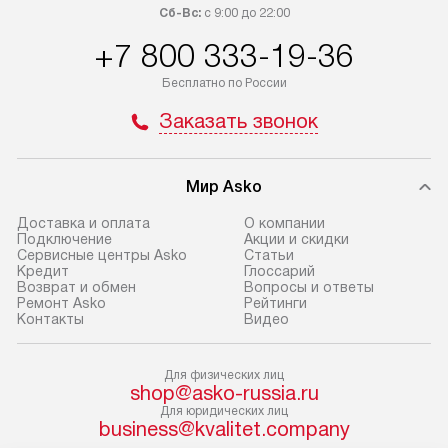
приобретения с менеджером сайта.
гарантию 1 год 
Сб-Вс:
с 9:00 до 22:00
Товары с специальным лейблом
работы и испол
+7 800 333-19-36
доставляются бесплатно
материалы. Про
по Москве в пределах МКАД,
установление, п
Бесплатно по России
и отдельная доставка аксессуаров
и регулярное об
Заказать звонок
не предусмотрена. Доставка
обеспечивают п
в Санкт-Петербург и другие
и эффективную 
регионы осуществляется через
техники, предо
Мир Asko
транспортную компанию. После
ошибки и прежд
100% предоплаты мы бесплатно
Доставка и оплата
О компании
Готовые коммун
Подключение
Акции и скидки
доставляем заказ
Сервисные центры Asko
Статьи
предполагают, в
до представительства
Кредит
Глоссарий
от категории, на
Возврат и обмен
Вопросы и ответы
транспортной компании в г. Москва.
Ремонт Asko
Рейтинги
установленной р
Пожалуйста, уточняйте условия
Контакты
Видео
к воде, крана и 
доставки у менеджера при
слива. Стандарт
оформлении заказа.
Для физических лиц
включает в себя:
shop@asko-russia.ru
В оговоренный день служба
транспортировоч
Для юридических лиц
business@kvalitet.company
доставки доставит упакованный
разблокировку п