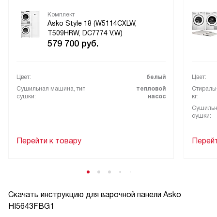
надо. Режим AirFry понравился для картошки без лишнего
Комплект
масла. После запекания включаю пиролитическую очистку
Asko Style 18 (W5114CXLW,
— внутри остаётся только пепел, протёр и порядок.
T509HRW, DC7774 V.W)
Дверца закрывается плавно, подсветка наглядная,
579 700
руб.
управлять с цветного дисплея легко. Нравится и точная
система Cooking — удобно держать нужную температуру.
Для повседневной готовки и выходных с друзьями этот
Цвет:
белый
Цвет:
комплект стал моей рабочей лошадкой
Сушильная машина, тип
тепловой
Стиральн
сушки:
насос
кг:
Сушильн
сушки:
Перейти к товару
Перейт
Скачать инструкцию для варочной панели
Asko
HI5643FBG1