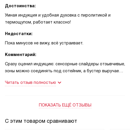
Достоинства:
Умная индукция и удобная духовка с пиролитикой и
термощупом, работает классно!
Недостатки:
Пока минусов не вижу, всё устраивает.
Комментарий:
Сразу оценил индукцию: сенсорные слайдеры отзывчивые,
зоны можно соединять под сотейник, а бустер выручает,
когда спешу. Пару раз спасала опция Стоп — звонок в
Читать отзыв полностью
дверь, нажал и всё на паузе. Распознавание посуды
срабатывает грамотно, детскую блокировку включаю,
когда племянник в гостях. Понравилось, что вытяжка сама
ПОКАЗАТЬ ЕЩЁ ОТЗЫВЫ
откликается по Hob-to-Hood, и через Wi-Fi задаю
мощность зон, пока еду домой — удобно! В духовке
обычно готовлю на автоматических программах, а
С этим товаром сравнивают
термощуп даёт точность: стейк и курица получаются как