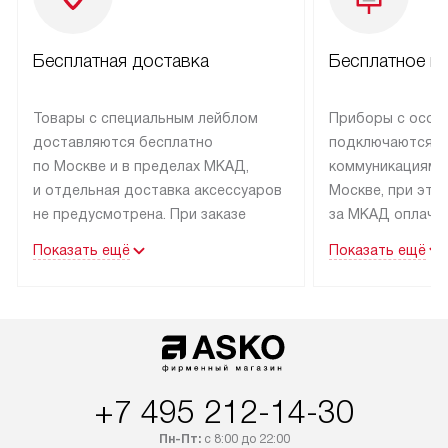
Бесплатная доставка
Бесплатное п
Товары с специальным лейблом
Приборы с особ
доставляются бесплатно
подключаются к
по Москве и в пределах МКАД,
коммуникациям 
и отдельная доставка аксессуаров
Москве, при это
не предусмотрена. При заказе
за МКАД оплачив
бытовой техники от Asko,
Специалисты сер
Показать ещё
Показать ещё
рекомендуем обсудить
партнера заним
с менеджером удобное время
подключением б
доставки и способ оплаты. Товары
Asko. Установка
со статусом «В наличии» могут
техники осущест
быть отправлены покупателю
за отдельную пла
в течение трех дней. Если вам
и дополнительны
+7 495 212-14-30
интересен товар «Под заказ»,
по монтажу опла
обсудите возможность его
прайсу. Сервис 
Пн-Пт:
с 8:00 до 22:00