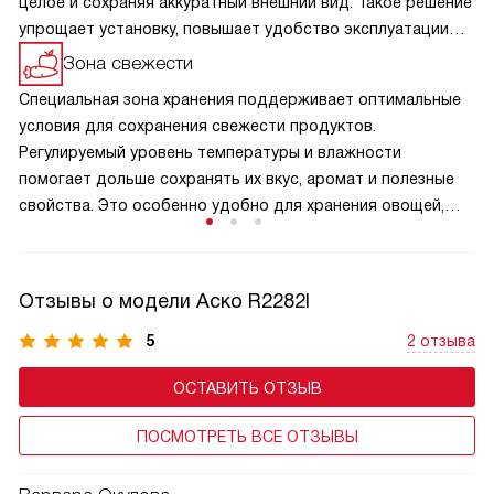
целое и сохраняя аккуратный внешний вид. Такое решение
упрощает установку, повышает удобство эксплуатации
и позволяет гармонично интегрировать технику
Зона свежести
в интерьер, сохраняя целостность кухонного
Специальная зона хранения поддерживает оптимальные
пространства.
условия для сохранения свежести продуктов.
Регулируемый уровень температуры и влажности
помогает дольше сохранять их вкус, аромат и полезные
свойства. Это особенно удобно для хранения овощей,
фруктов и других скоропортящихся продуктов,
обеспечивая их свежесть и качество на протяжении
длительного времени.
Отзывы о модели Аско R2282I
5
2 отзыва
ОСТАВИТЬ ОТЗЫВ
ПОСМОТРЕТЬ ВСЕ ОТЗЫВЫ