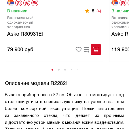
В наличии
5
(4)
В налич
Встраиваемый
Встраива
однокамерный
однокаме
холодильник
холодиль
Asko R30931EI
Asko R
79 900
руб.
119 90
Описание модели
R2282I
Высота прибора всего 82 см. Обычно его монтируют под
столешницу или в специальную нишу на уровне глаз для
более комфортной эксплуатации. Полки изготовлены
из закалённого стекла, что делает их прочными
и достаточно устойчивыми к механическим воздействиям.