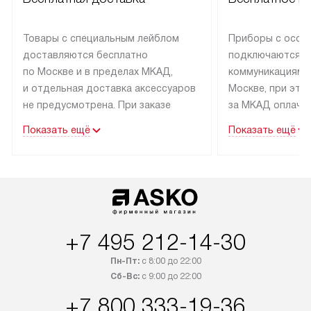
Товары с специальным лейблом
Приборы с особ
доставляются бесплатно
подключаются к
по Москве и в пределах МКАД,
коммуникациям 
и отдельная доставка аксессуаров
Москве, при это
не предусмотрена. При заказе
за МКАД оплачив
бытовой техники от Asko,
Специалисты сер
Показать ещё
Показать ещё
рекомендуем обсудить
партнера заним
с менеджером удобное время
подключением б
доставки и способ оплаты. Товары
Asko. Установка
со статусом «В наличии» могут
техники осущест
быть отправлены покупателю
за отдельную пла
в течение трех дней. Если вам
и дополнительны
+7 495 212-14-30
интересен товар «Под заказ»,
по монтажу опла
обсудите возможность его
прайсу. Сервис 
Пн-Пт:
с 8:00 до 22:00
приобретения с менеджером сайта.
гарантию 1 год 
Сб-Вс:
с 9:00 до 22:00
Товары с специальным лейблом
работы и испол
+7 800 333-19-36
доставляются бесплатно
материалы. Про