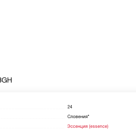
BGH
24
Словения*
Эссенция (essence)