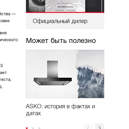
йства —
Официальный дилер
Проф
овке.
вня
Может быть полезно
сического
23
вает
теста,
д.
ASKO: история в фактах и
Бренд 
датах
премии 