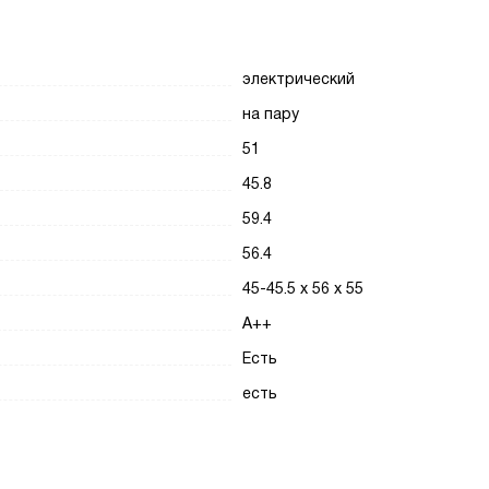
электрический
на пару
51
45.8
59.4
56.4
45-45.5 х 56 х 55
A++
Есть
есть