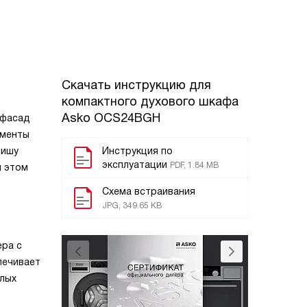
Скачать инструкцию для
компактного духового шкафа
Asko OCS24BGH
 фасад
ементы
нишу
Инструкция по
эксплуатации
PDF, 1.84 MB
и этом
Схема встраивания
JPG, 349.65 KB
ера с
печивает
ёлых