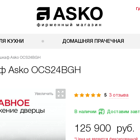
Г
ЛЯ КУХНИ
ДОМАШНЯЯ ПРАЧЕЧНАЯ
 шкаф Asko OCS24BGH
аф
Asko OCS24BGH
5
3 отзыва
В наличии
Доставим зав
125 900
руб.
*Цена не является фиксированной