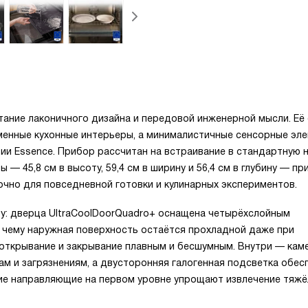
ние лаконичного дизайна и передовой инженерной мысли. Её
еменные кухонные интерьеры, а минималистичные сенсорные эл
ии Essence. Прибор рассчитан на встраивание в стандартную 
ы — 45,8 см в высоту, 59,4 см в ширину и 56,4 см в глубину — пр
очно для повседневной готовки и кулинарных экспериментов.
у: дверца UltraCoolDoorQuadro+ оснащена четырёхслойным
 чему наружная поверхность остаётся прохладной даже при
 открывание и закрывание плавным и бесшумным. Внутри — кам
м и загрязнениям, а двусторонняя галогенная подсветка обес
ие направляющие на первом уровне упрощают извлечение тяж