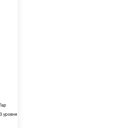
р
Пар
3 уровня