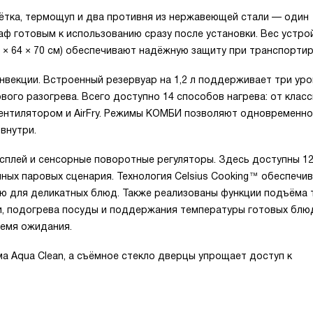
ётка, термощуп и два противня из нержавеющей стали — один
аф готовым к использованию сразу после установки. Вес устро
(52 × 64 × 70 см) обеспечивают надёжную защиту при транспортир
нвекции. Встроенный резервуар на 1,2 л поддерживает три уро
вого разогрева. Всего доступно 14 способов нагрева: от клас
вентилятором и AirFry. Режимы КОМБИ позволяют одновременно
внутри.
сплей и сенсорные поворотные регуляторы. Здесь доступны 1
ных паровых сценария. Технология Celsius Cooking™ обеспечи
ю для деликатных блюд. Также реализованы функции подъёма 
ии, подогрева посуды и поддержания температуры готовых блю
емя ожидания.
а Aqua Clean, а съёмное стекло дверцы упрощает доступ к