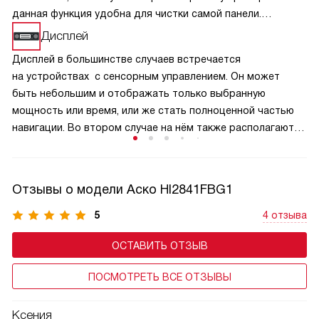
данная функция удобна для чистки самой панели.
Включается и выключается блокировка при помощи
Дисплей
специальной кнопки. Когда плита находится в этом
Дисплей в большинстве случаев встречается
режиме, она потребляет не больше энергии, чем
на устройствах с сенсорным управлением. Он может
в экономном.
быть небольшим и отображать только выбранную
мощность или время, или же стать полноценной частью
навигации. Во втором случае на нём также располагаются
клавиши управления и различные индикации.
Отзывы о модели Аско HI2841FBG1
5
4 отзыва
ОСТАВИТЬ ОТЗЫВ
ПОСМОТРЕТЬ ВСЕ ОТЗЫВЫ
Ксения