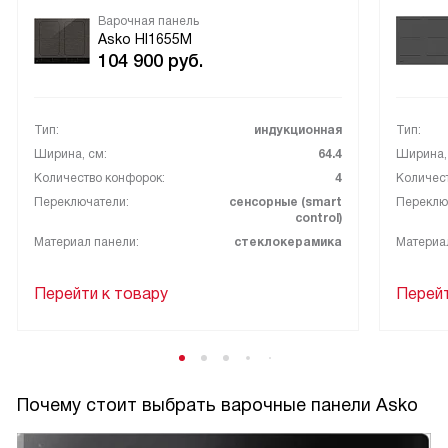
Варочная панель
Asko HI1655M
104 900
руб.
Тип:
индукционная
Тип:
Ширина, см:
64.4
Ширина,
Количество конфорок:
4
Количес
Переключатели:
сенсорные (smart
Переклю
control)
Материал панели:
стеклокерамика
Материа
Перейти к товару
Перейт
Почему стоит выбрать варочные панели Asko