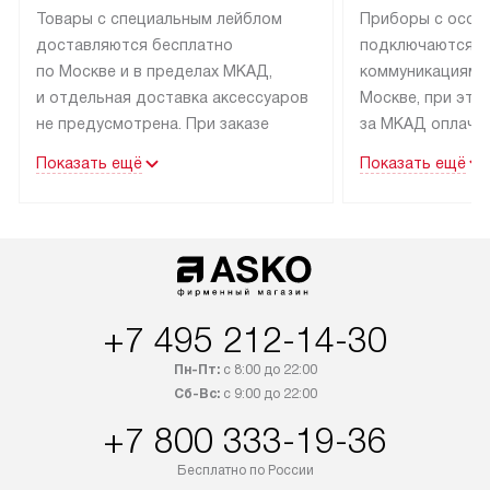
Товары с специальным лейблом
Приборы с особ
доставляются бесплатно
подключаются к
по Москве и в пределах МКАД,
коммуникациям 
и отдельная доставка аксессуаров
Москве, при это
не предусмотрена. При заказе
за МКАД оплачив
бытовой техники от Asko,
Специалисты сер
Показать ещё
Показать ещё
рекомендуем обсудить
партнера заним
с менеджером удобное время
подключением б
доставки и способ оплаты. Товары
Asko. Установка
со статусом «В наличии» могут
техники осущест
быть отправлены покупателю
за отдельную пла
в течение трех дней. Если вам
и дополнительны
+7 495 212-14-30
интересен товар «Под заказ»,
по монтажу опла
обсудите возможность его
прайсу. Сервис 
Пн-Пт:
с 8:00 до 22:00
приобретения с менеджером сайта.
гарантию 1 год 
Сб-Вс:
с 9:00 до 22:00
Товары с специальным лейблом
работы и испол
+7 800 333-19-36
доставляются бесплатно
материалы. Про
по Москве в пределах МКАД,
установление, п
Бесплатно по России