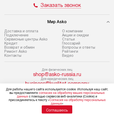
и отдельная доставка аксессуаров
и регулярное об
Заказать звонок
не предусмотрена. Доставка
обеспечивают п
в Санкт-Петербург и другие
и эффективную 
регионы осуществляется через
техники, предо
Мир Asko
транспортную компанию. После
ошибки и прежд
100% предоплаты мы бесплатно
Доставка и оплата
О компании
Готовые коммун
Подключение
Акции и скидки
доставляем заказ
Сервисные центры Asko
Статьи
предполагают, в
до представительства
Кредит
Глоссарий
от категории, на
Возврат и обмен
Вопросы и ответы
транспортной компании в г. Москва.
Ремонт Asko
Рейтинги
установленной р
Пожалуйста, уточняйте условия
Контакты
Видео
к воде, крана и 
доставки у менеджера при
слива. Стандарт
оформлении заказа.
Для физических лиц
включает в себя:
shop@asko-russia.ru
В оговоренный день служба
транспортировоч
Для юридических лиц
business@kvalitet.company
доставки доставит упакованный
разблокировку п
Для работы нашего сайта используются cookie. Используя наш сайт,
прибор до двери или прихожей.
соединение отде
вы предоставляете
согласие на обработку ваших персональных
НАПИСАТЬ РУКОВОДСТВУ
Если необходимо переместить
монтаж техники 
данных
с помощью сервисов веб-аналитики (Cookie) и
присоединяетесь к тексту «
Согласия на обработку персональных
прибор до места установки,
на место с пров
данных
»
пожалуйста, предварительно
Политика конфиденциальности
подключение к 
Соглашаюсь
Условия продажи