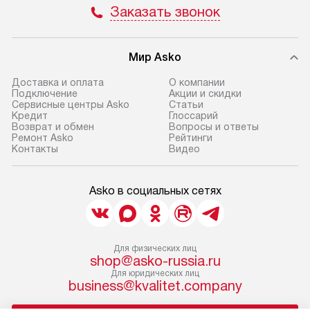
Заказать звонок
регионы осуществляется через
техники, предо
транспортную компанию. После
ошибки и прежд
100% предоплаты мы бесплатно
Готовые коммун
Мир Asko
доставляем заказ
предполагают, в
до представительства
Доставка и оплата
О компании
от категории, на
Подключение
Акции и скидки
транспортной компании в г. Москва.
Сервисные центры Asko
Статьи
установленной р
Пожалуйста, уточняйте условия
Кредит
Глоссарий
к воде, крана и 
Возврат и обмен
Вопросы и ответы
доставки у менеджера при
Ремонт Asko
Рейтинги
слива. Стандарт
оформлении заказа.
Контакты
Видео
включает в себя:
В оговоренный день служба
транспортировоч
доставки доставит упакованный
разблокировку п
Asko в социальных сетях
прибор до двери или прихожей.
соединение отде
Если необходимо переместить
монтаж техники 
прибор до места установки,
на место с пров
Для физических лиц
пожалуйста, предварительно
подключение к 
shop@asko-russia.ru
уточните это с менеджером.
коммуникациям, 
Для юридических лиц
business@kvalitet.company
За данную услугу взимается
и консультацию 
дополнительная плата. Важно
В стандартную у