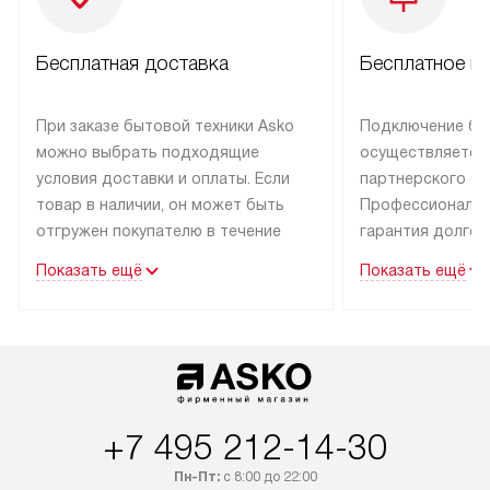
Бесплатная доставка
Бесплатное п
При заказе бытовой техники Asko
Подключение бы
можно выбрать подходящие
осуществляется
условия доставки и оплаты. Если
партнерского се
товар в наличии, он может быть
Профессиональн
отгружен покупателю в течение
гарантия долгой
трех дней.
эксплуатации тех
Показать ещё
Показать ещё
Техника со специальным лейблом
В Москве и Санк
доставляется бесплатно
техника со спец
по Москве. Выезд за МКАД
подключается б
оплачивается дополнительно.
мастера за МКА
Возможна доставка товаров
за дополнительн
по России.
+7 495 212-14-30
Пн-Пт:
с 8:00 до 22:00