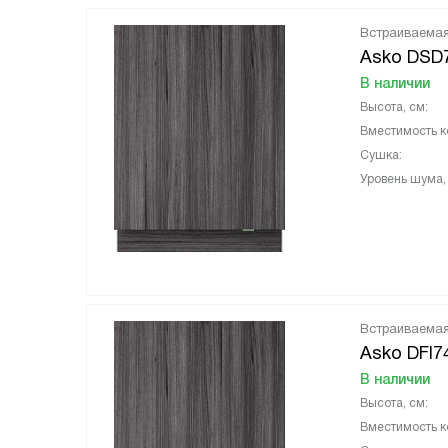
Встраиваема
Asko DSD
В наличии
Высота, см:
Вместимость к
Сушка:
Уровень шума,
Встраиваема
Asko DFI7
В наличии
Высота, см:
Вместимость к