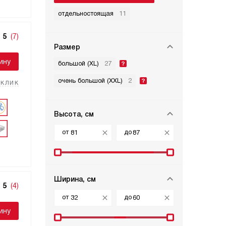
отдельностоящая
11
5
(7)
Размер
ину
большой (XL)
27
очень большой (XXL)
2
 клик
Высота, см
от
до
Ширина, см
5
(4)
от
до
ину