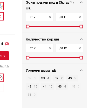
Зоны подачи воды (Spray™),
шт.
от
до
Количество корзин
5
(3)
от
до
ину
 клик
Уровень шума, дБ
37
0
38
4
39
2
40
5
42
15
44
10
46
4
48
0
51
0