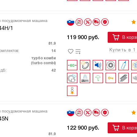
я посудомоечная машина
44H/1
119 900
руб.
В корз
81.9
Купить в 1
омплектов:
14
турбо комби
(turbo combi)
 дБ:
42
я посудомоечная машина
45N
122 900
руб.
В корз
81.9