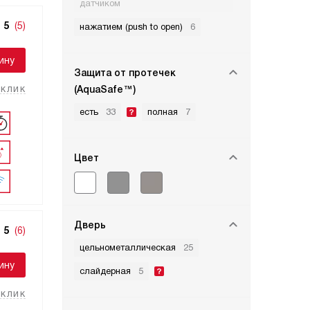
датчиком
5
(5)
нажатием (push to open)
6
ину
Защита от протечек
 клик
(AquaSafe™)
есть
33
полная
7
Цвет
Дверь
5
(6)
цельнометаллическая
25
ину
слайдерная
5
 клик