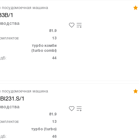
я посудомоечная машина
33B/1
зводства
81.9
омплектов:
13
турбо комби
(turbo combi)
 дБ:
44
я посудомоечная машина
BI231.S/1
зводства
81.9
омплектов:
13
турбо (turbo)
 дБ:
46