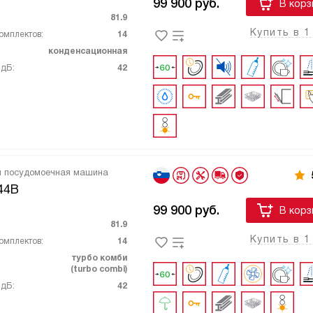
99 900
руб.
В корз
81.9
Купить в 1
омплектов:
14
конденсационная
 дБ:
42
я посудомоечная машина
44B
99 900
руб.
В корз
81.9
Купить в 1
омплектов:
14
турбо комби
(turbo combi)
 дБ:
42