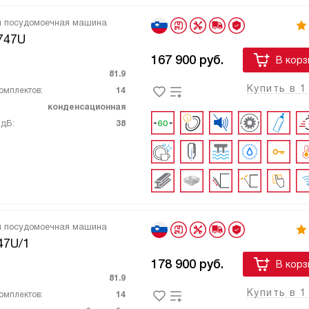
я посудомоечная машина
747U
167 900
руб.
В корз
81.9
Купить в 1
омплектов:
14
конденсационная
 дБ:
38
я посудомоечная машина
47U/1
178 900
руб.
В корз
81.9
Купить в 1
омплектов:
14