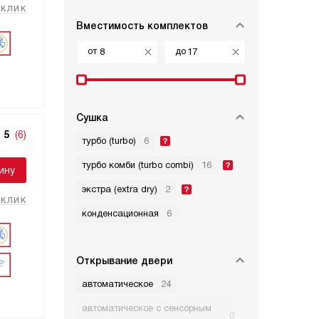
 клик
Вместимость комплектов
от
до
Сушка
5
(6)
турбо (turbo)
6
турбо комби (turbo combi)
16
ину
экстра (extra dry)
2
 клик
конденсационная
6
Открывание двери
автоматическое
24
автоматическое с сенсорным
0