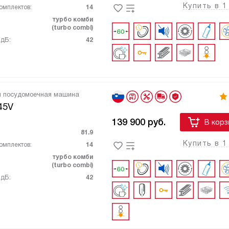
Купить в 1
омплектов:
14
турбо комби
(turbo combi)
 дБ:
42
я посудомоечная машина
45V
139 900
руб.
В корз
81.9
Купить в 1
омплектов:
14
турбо комби
(turbo combi)
 дБ:
42