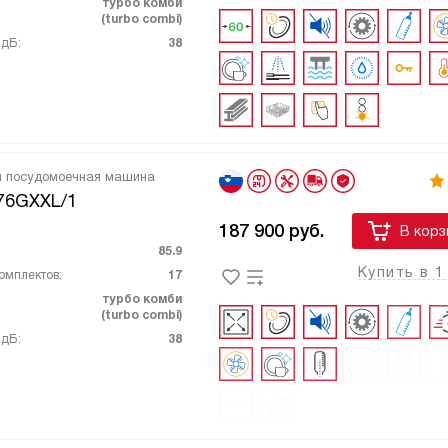
турбо комби
(turbo combi)
 дБ:
38
я посудомоечная машина
76GXXL/1
187 900
руб.
В корз
85.9
Купить в 1
омплектов:
17
турбо комби
(turbo combi)
 дБ:
38