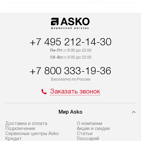
доставляется бесплатно
техника со спец
по Москве. Выезд за МКАД
подключается б
оплачивается дополнительно.
мастера за МКА
Возможна доставка товаров
за дополнительн
по России.
+7 495 212-14-30
Пн-Пт:
с 8:00 до 22:00
Сб-Вс:
с 9:00 до 22:00
+7 800 333-19-36
Бесплатно по России
Заказать звонок
Мир Asko
Доставка и оплата
О компании
Подключение
Акции и скидки
Сервисные центры Asko
Статьи
Кредит
Глоссарий