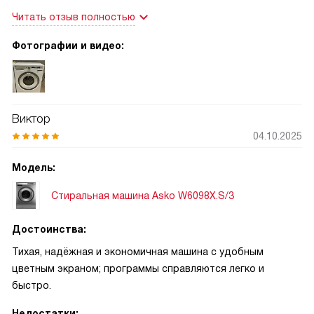
особенно ценно в квартире. Большой плюс —
Читать отзыв полностью
энергоэффективность класса А+++: даже при частом
использовании счета за электричество не «пугают». Очень
Фотографии и видео:
удобно, что есть специальные программы для разных
типов тканей: от джинсов и постельного белья до шерсти
и спортивной одежды. Особенно часто использую
«Гипоаллергенную» стирку — она действительно
Виктор
справляется с запахами и остатками моющих средств,
04.10.2025
что важно для нашей семьи, где у одного из детей
чувствительная кожа. Также радует наличие ночной
Модель:
программы: можно запустить стирку поздно вечером, не
боясь разбудить домочадцев.
Стиральная машина Asko W6098X.S/3
Достоинства:
Тихая, надёжная и экономичная машина с удобным
цветным экраном; программы справляются легко и
быстро.
Недостатки: