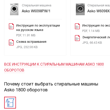
его без проблем, и слив сработал корректно. По мелочам
Стиральная машина
Стиральная ма
отмечу функцию антизаминания — бельё выходит более
Asko W6098P.W/1
Asko W6098X
аккуратным, меньше времени уходит на доглаживание.
Рекомендую тем, кто ценит простоту в управлении и
Инструкция по эксплуатации
Инструкция по эк
уверенный результат при разных типах ткани.
на русском языке
PDF, 1.14 MB
PDF, 11.91 MB
Энергетический л
Схема встраивания
JPG, 66.43 KB
JPG, 232.58 KB
ВСЕ ИНСТРУКЦИИ
К СТИРАЛЬНЫМ МАШИНАМ ASKO 1800
ОБОРОТОВ
Почему стоит выбрать стиральные машины
Asko 1800 оборотов