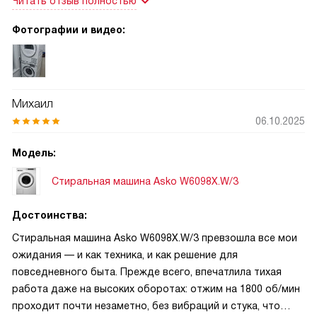
Читать отзыв полностью
кожей, я ценю возможность тщательно прополоскать
вещи и удалить остатки моющего средства. Программа
Фотографии и видео:
«Суперполоскание» работает просто идеально. Ещё один
важный плюс — скорость отжима до 1800 об/мин: бельё
после стирки почти сухое, что существенно сокращает
время сушки. Также удобно, что есть специальные
Михаил
режимы для джинсов, спортивной одежды и постельного
06.10.2025
белья — всё подобрано с учётом реальных потребностей
семьи. Энергопотребление на уровне А+++ тоже радует:
Модель:
даже при частом использовании счёт за электричество не
«ударяет по кошельку».
Стиральная машина Asko W6098X.W/3
Достоинства:
Стиральная машина Asko W6098X.W/3 превзошла все мои
ожидания — и как техника, и как решение для
повседневного быта. Прежде всего, впечатлила тихая
работа даже на высоких оборотах: отжим на 1800 об/мин
проходит почти незаметно, без вибраций и стука, что