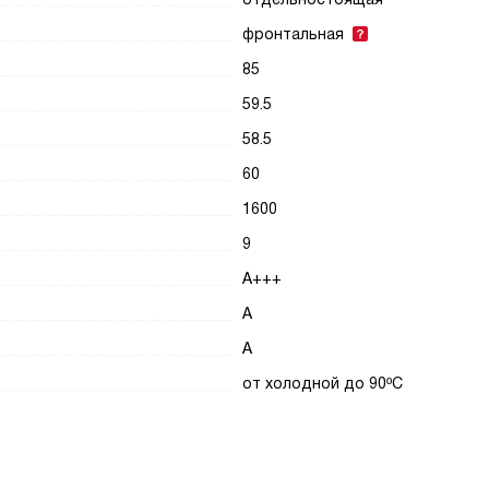
фронтальная
85
59.5
58.5
60
1600
9
А+++
A
A
от холодной до 90ºC