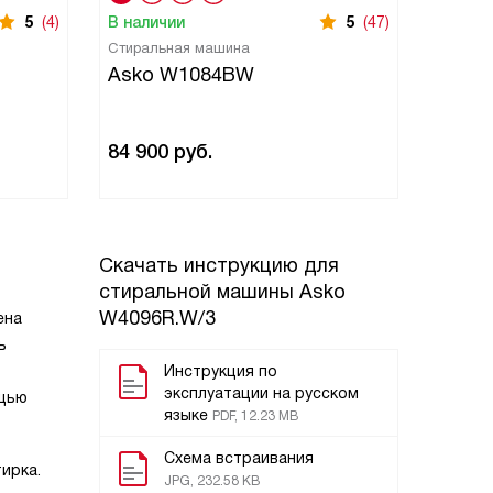
5
(4)
В наличии
5
(47)
В нали
Стиральная машина
Стирал
Asko W1084BW
Asko
84 900
руб.
262 9
Скачать инструкцию для
стиральной машины
Asko
W4096R.W/3
ена
ь
Инструкция по
эксплуатации на русском
ощью
языке
PDF, 12.23 MB
Схема встраивания
ирка.
JPG, 232.58 KB