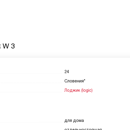
R W 3
24
Словения*
Лоджик (logic)
для дома
отдельностоящая