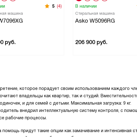
чии
5
(4)
В наличии
ная машина
Стиральная машина
W7096XG
Asko W5096RG
00
руб.
206 900
руб.
ретение, которое порадует своим использованием каждого чл
дпочитают владельцы как квартир, так и студий. Вместительност
диночек, и для семей с детьми. Максимальная загрузка: 9 кг.
водитель внедрил интеллектуальную систему контроля, с пом
се рабочие процессы.
помощь придут такие опции как замачивание и интенсивная ст