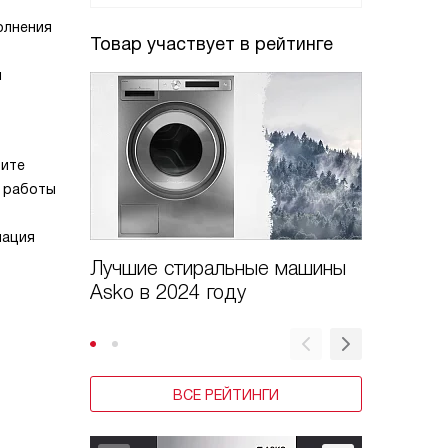
олнения
Товар участвует в рейтинге
я
тите
я работы
нация
Лучшие стиральные машины
Рейтин
Asko в 2024 году
машин 
качеств
ВСЕ РЕЙТИНГИ