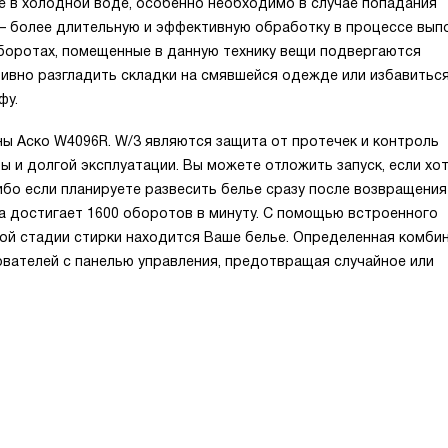
 в холодной воде, особенно необходимо в случае попадания
— более длительную и эффективную обработку в процессе вып
боротах, помещенные в данную технику вещи подвергаются
тивно разгладить складки на смявшейся одежде или избавитьс
фу.
ы Аско W4096R. W/3 являются защита от протечек и контроль
ы и долгой эксплуатации. Вы можете отложить запуск, если хо
ибо если планируете развесить белье сразу после возвращени
ма достигает 1600 оборотов в минуту. С помощью встроенного
кой стадии стирки находится Ваше белье. Определенная комби
ователей с панелью управления, предотвращая случайное или