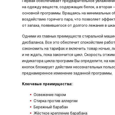
Первая обеспечивает предварительное увлажнение
на одежду веществ, содержащих белок, а вторая 
основной программы. Вращаясь на минимальных о
воздействию горячего пара, что позволяет эффек
от запаха, появившегося от долгого лежания в шка
Одними из главных преимуществ стиральной машин
дисбаланса. Все это обеспечит спокойствие работ
сэкономить на тарифах и включить товар ночью, л
и не ждать, пока закончится цикл. Скорость отжи
индикатора цикла программ Вы определите, на ка
кнопок блокирует действия несознательных польз
преднамеренное изменение заданной программы.
Ключевые преимущества:
Освежение паром
Cтирка против аллергии
Бережный барабан
Жёсткое крепление барабана