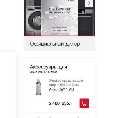
Официальный дилер
Проф
Аксессуары для
Asko W4096R.W/3
Жидкое средство для
Нап
стирки белого белья
выд
Asko LW11 AU
As
2 400
руб.
39