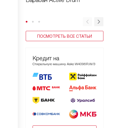
Барабан Active Drum™
Блокир
зачем?
ПОСМОТРЕТЬ ВСЕ СТАТЬИ
Кредит на
Стиральную машину Asko W4096R.W/3