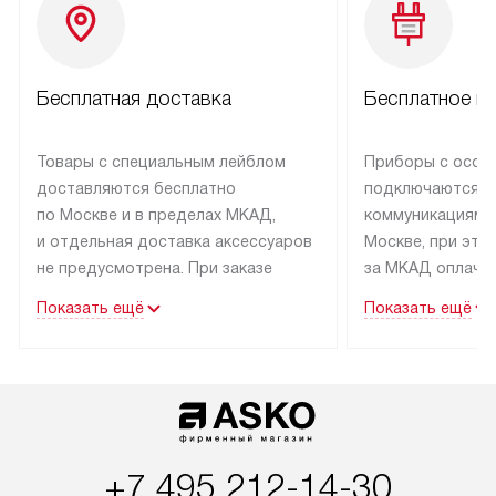
Бесплатная доставка
Бесплатное п
Товары с специальным лейблом
Приборы с особ
доставляются бесплатно
подключаются к
по Москве и в пределах МКАД,
коммуникациям 
и отдельная доставка аксессуаров
Москве, при это
не предусмотрена. При заказе
за МКАД оплачив
бытовой техники от Asko,
Специалисты сер
Показать ещё
Показать ещё
рекомендуем обсудить
партнера заним
с менеджером удобное время
подключением б
доставки и способ оплаты. Товары
Asko. Установка
со статусом «В наличии» могут
техники осущест
быть отправлены покупателю
за отдельную пла
в течение трех дней. Если вам
и дополнительны
+7 495 212-14-30
интересен товар «Под заказ»,
по монтажу опла