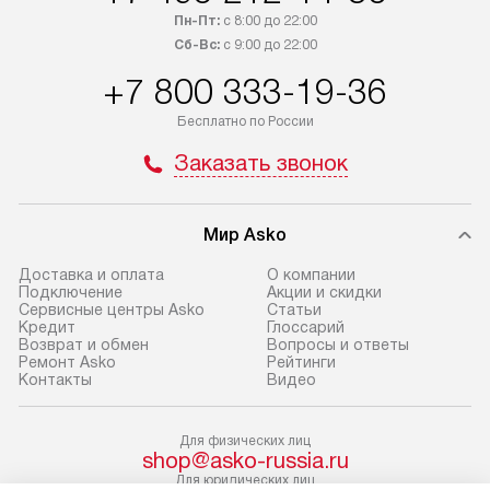
обсудите возможность его
прайсу. Сервис 
Пн-Пт:
с 8:00 до 22:00
приобретения с менеджером сайта.
гарантию 1 год 
Сб-Вс:
с 9:00 до 22:00
Товары с специальным лейблом
работы и испол
+7 800 333-19-36
доставляются бесплатно
материалы. Про
по Москве в пределах МКАД,
установление, п
Бесплатно по России
и отдельная доставка аксессуаров
и регулярное об
Заказать звонок
не предусмотрена. Доставка
обеспечивают п
в Санкт-Петербург и другие
и эффективную 
регионы осуществляется через
техники, предо
Мир Asko
транспортную компанию. После
ошибки и прежд
100% предоплаты мы бесплатно
Доставка и оплата
О компании
Готовые коммун
Подключение
Акции и скидки
доставляем заказ
Сервисные центры Asko
Статьи
предполагают, в
до представительства
Кредит
Глоссарий
от категории, на
Возврат и обмен
Вопросы и ответы
транспортной компании в г. Москва.
Ремонт Asko
Рейтинги
установленной р
Пожалуйста, уточняйте условия
Контакты
Видео
к воде, крана и 
доставки у менеджера при
слива. Стандарт
оформлении заказа.
Для физических лиц
включает в себя:
shop@asko-russia.ru
В оговоренный день служба
транспортировоч
Для юридических лиц