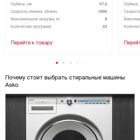
Глубина, см:
57.2
Глубина,
Скорость отжима, об/мин:
1600
Скорость
Максимальная загрузка, кг:
9
Максимал
Количество программ:
23
Количес
Перейти к товару
Перейт
Почему стоит выбрать стиральные машины
Asko