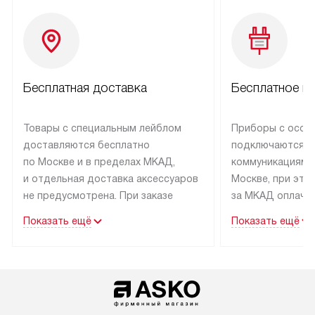
Бесплатная доставка
Бесплатное п
Товары с специальным лейблом
Приборы с особ
доставляются бесплатно
подключаются к
по Москве и в пределах МКАД,
коммуникациям 
и отдельная доставка аксессуаров
Москве, при это
не предусмотрена. При заказе
за МКАД оплачив
бытовой техники от Asko,
Специалисты сер
Показать ещё
Показать ещё
рекомендуем обсудить
партнера заним
с менеджером удобное время
подключением б
доставки и способ оплаты. Товары
Asko. Установка
со статусом «В наличии» могут
техники осущест
быть отправлены покупателю
за отдельную пла
в течение трех дней. Если вам
и дополнительны