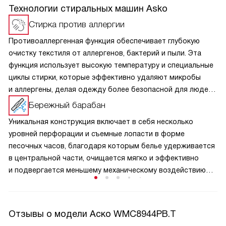
Технологии стиральных машин Asko
Cтирка против аллергии
Противоаллергенная функция обеспечивает глубокую
очистку текстиля от аллергенов, бактерий и пыли. Эта
функция использует высокую температуру и специальные
циклы стирки, которые эффективно удаляют микробы
и аллергены, делая одежду более безопасной для людей
с чувствительной кожей и аллергиями. Такой подход
Бережный барабан
способствует созданию здоровой атмосферы в доме.
Уникальная конструкция включает в себя несколько
уровней перфорации и съемные лопасти в форме
песочных часов, благодаря которым белье удерживается
в центральной части, очищается мягко и эффективно
и подвергается меньшему механическому воздействию
при высоком качестве стирки. Так же это обеспечивает
равновесие и устойчивость даже на высокой скорости
отжима.
Отзывы о модели Аско WMC8944PB.T