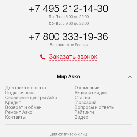
+7 495 212-14-30
интересен товар «Под заказ»,
по монтажу опла
обсудите возможность его
прайсу. Сервис 
Пн-Пт:
с 8:00 до 22:00
приобретения с менеджером сайта.
гарантию 1 год 
Сб-Вс:
с 9:00 до 22:00
Товары с специальным лейблом
работы и испол
+7 800 333-19-36
доставляются бесплатно
материалы. Про
по Москве в пределах МКАД,
установление, п
Бесплатно по России
и отдельная доставка аксессуаров
и регулярное об
Заказать звонок
не предусмотрена. Доставка
обеспечивают п
в Санкт-Петербург и другие
и эффективную 
регионы осуществляется через
техники, предо
Мир Asko
транспортную компанию. После
ошибки и прежд
100% предоплаты мы бесплатно
Доставка и оплата
О компании
Готовые коммун
Подключение
Акции и скидки
доставляем заказ
Сервисные центры Asko
Статьи
предполагают, в
до представительства
Кредит
Глоссарий
от категории, на
Возврат и обмен
Вопросы и ответы
транспортной компании в г. Москва.
Ремонт Asko
Рейтинги
установленной р
Пожалуйста, уточняйте условия
Контакты
Видео
к воде, крана и 
доставки у менеджера при
слива. Стандарт
оформлении заказа.
Для физических лиц
включает в себя: