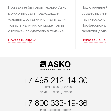
При заказе бытовой техники Asko
Подключение бы
можно выбрать подходящие
осуществляется
условия доставки и оплаты. Если
партнерского се
товар в наличии, он может быть
Профессиональн
отгружен покупателю в течение
гарантия долгой
трех дней.
эксплуатации тех
Показать ещё
Показать ещё
Техника со специальным лейблом
В Москве и Санк
доставляется бесплатно
техника со спец
по Москве. Выезд за МКАД
подключается б
оплачивается дополнительно.
мастера за МКА
Возможна доставка товаров
за дополнительн
по России.
+7 495 212-14-30
Пн-Пт:
с 8:00 до 22:00
Сб-Вс:
с 9:00 до 22:00
+7 800 333-19-36
Бесплатно по России