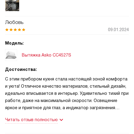
свежим. Особенно порадовал режим циркуляции: я часто
готовлю вечером, когда окна закрыты, и этот режим
позволяет мне не открывать форточки, не теряя при этом
Любовь
тепло и не создавая сквозняков. Четыре скорости — это
09.01.2024
идеальное сочетание: для лёгкого пара хватает первой, а
для интенсивной жарки — четвёртой, и при этом ни одна
Модель:
из них не шумит громко. Удобно, что есть таймер: я
ставлю его на 15 минут после готовки, и вытяжка сама
Вытяжка Asko CC4527S
отключается, когда воздух полностью очистится. Это
особенно ценно, когда я устала и не хочу возвращаться к
Достоинства:
кухне.
С этим прибором кухня стала настоящей зоной комфорта
и уюта! Отличное качество материалов, стильный дизайн,
идеально вписывается в интерьер. Удивительно тихий при
работе, даже на максимальной скорости. Освещение
яркое и приятное для глаз, а индикатор загрязнения
фильтра — просто находка! Гарантия в 24 месяца —
Читать отзыв полностью
огромный плюс.