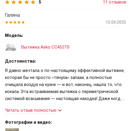
5
11 отзывов
Галина
15.09.2025
Модель:
Вытяжка Asko CC4527S
Достоинства:
Я давно мечтала о по-настоящему эффективной вытяжке,
которая бы не просто «тянула» запахи, а полностью
очищала воздух на кухне — и вот, наконец, нашла то, что
искала. Эта встраиваемая вытяжка с периметрической
системой всасывания — настоящая находка! Даже когда
я готовлю что-то с сильным ароматом — например,
Читать отзыв полностью
жареную рыбу или острый карри — запах не
распространяется по всей квартире. Всё остаётся в зоне
Фотографии и видео:
плиты, и даже через час после готовки воздух остаётся