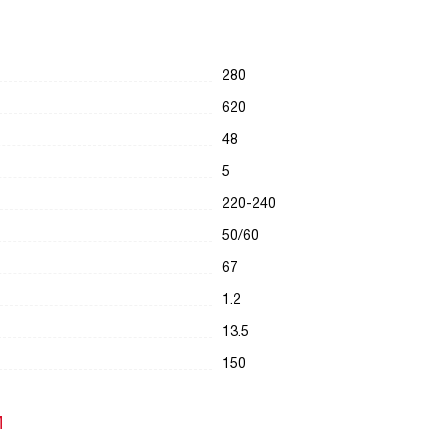
280
620
48
5
220-240
50/60
67
1.2
13.5
150
И