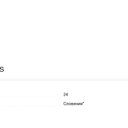
 S
24
Словения*