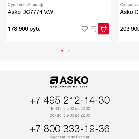
Сушильный шкаф
Сушильн
Asko DC7774 V.W
Asko D
178 900
руб.
203 90
+7 495 212-14-30
Пн-Пт:
с 8:00 до 22:00
Сб-Вс:
с 9:00 до 22:00
+7 800 333-19-36
Бесплатно по России