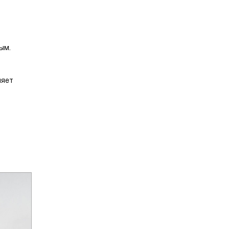
ым.
ляет