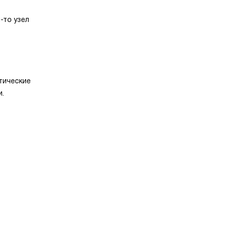
-то узел
тические
и.