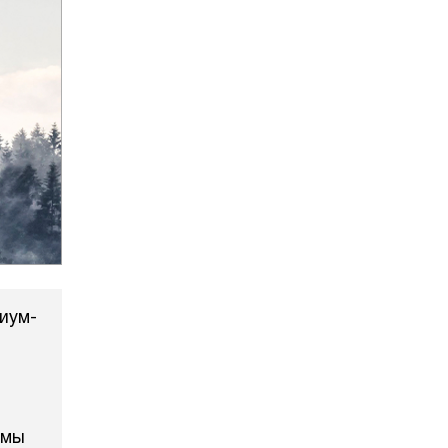
иум-
 мы