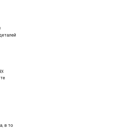
й
деталей
у,
ете
, в то