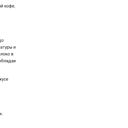
й кофе,
до
ратуры и
олоко в
 обладая
кусе
ь: