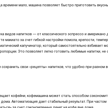
да времени мало, машина позволяет быстро приготовить вкусны
ка видов напитков — от классического эспрессо и американо 
атте макиато за счет гибкой настройки помола, крепости, темпе
оматический капучинатор, который самостоятельно взбивает м
пропорции. Это позволяет легко готовить любимые напитки, не
сохранить свои «рецепты» напитков, что удобно при разном в
осещает кофейни, кофемашина может стать способом сэкономит
 дома. Автоматизация дает стабильный результат. При частом
ться» за счет сэкономленных денег на кофе вне дома.