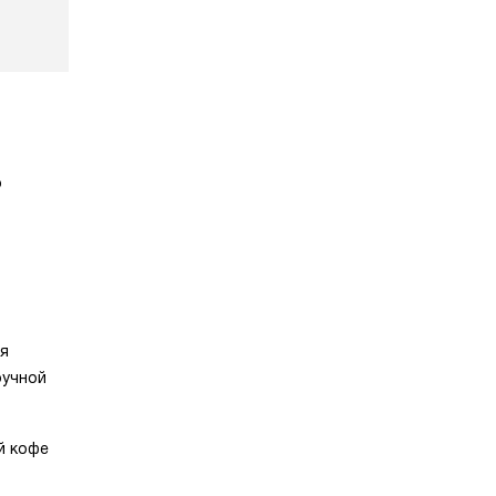
о
ая
ручной
й кофе