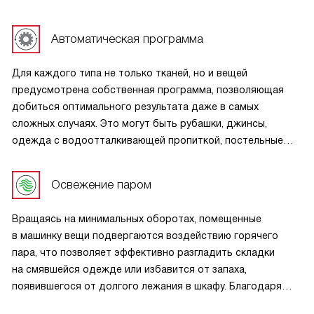
удобно в том случае, если нет возможности вынуть вещи
из машинки сразу после стирки.
Автоматическая программа
Для каждого типа не только тканей, но и вещей
предусмотрена собственная программа, позволяющая
добиться оптимального результата даже в самых
сложных случаях. Это могут быть рубашки, джинсы,
одежда с водоотталкивающей пропиткой, постельные
принадлежности или изделия, требующие особенно
тщательной очистки.
Освежение паром
Вращаясь на минимальных оборотах, помещенные
в машинку вещи подвергаются воздействию горячего
пара, что позволяет эффективно разгладить складки
на смявшейся одежде или избавится от запаха,
появившегося от долгого лежания в шкафу. Благодаря
постоянному движению барабана, вещи не намокают