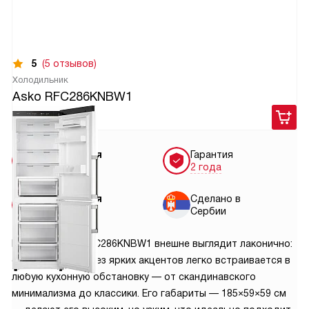
5
(5 отзывов)
Холодильник
Asko RFC286KNBW1
89 900
руб.
Бесплатная
Гарантия
доставка
2 года
Бесплатная
Сделано в
установка
Сербии
Модель ASKO RFC286KNBW1 внешне выглядит лаконично:
светлый корпус без ярких акцентов легко встраивается в
любую кухонную обстановку — от скандинавского
минимализма до классики. Его габариты — 185×59×59 см