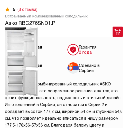
5
(3 отзыва)
Встраиваемый комбинированный холодильник
Asko RBC276SND1.P
109 900
руб.
Бесплатная
Гарантия
доставка
2 года
Бесплатная
Сделано в
установка
Сербии
Встраиваемый комбинированный холодильник ASKO
RBC276SND1-P – это современное решение для тех, кто
ценит функциональность, надежность и стильный дизайн.
Изготовленный в Сербии, он относится к Серии 2 и
обладает высотой 177,2 см, шириной 54 см и глубиной 54,6
см, что позволяет идеально вписаться в нишу размером
177,5-178х56-57х56 см. Благодаря белому цвету и