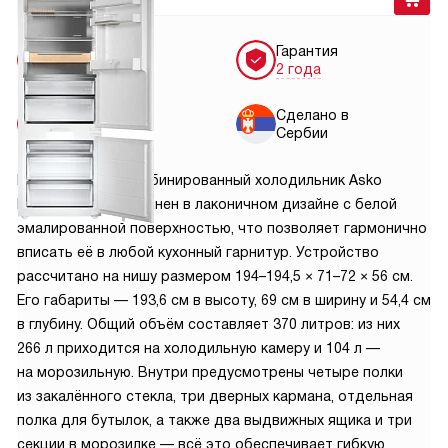
Бесплатная
Гарантия
доставка
2 года
Бесплатная
Сделано в
установка
Сербии
Встраиваемый комбинированный холодильник Asko
RBC597SND1 выполнен в лаконичном дизайне с белой
эмалированной поверхностью, что позволяет гармонично
вписать её в любой кухонный гарнитур. Устройство
рассчитано на нишу размером 194–194,5 × 71–72 × 56 см.
Его габариты — 193,6 см в высоту, 69 см в ширину и 54,4 см
в глубину. Общий объём составляет 370 литров: из них
266 л приходится на холодильную камеру и 104 л —
на морозильную. Внутри предусмотрены четыре полки
из закалённого стекла, три дверных кармана, отдельная
полка для бутылок, а также два выдвижных ящика и три
секции в морозилке — всё это обеспечивает гибкую