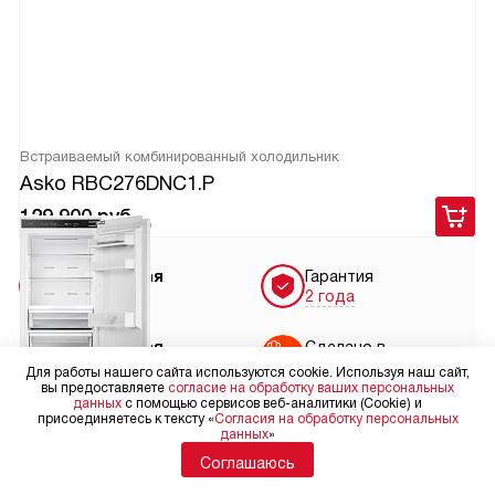
Встраиваемый комбинированный холодильник
Asko RBC276DNC1.P
129 900
руб.
Бесплатная
Гарантия
доставка
2 года
Бесплатная
Сделано в
установка
Сербии
Для работы нашего сайта используются cookie. Используя наш сайт,
вы предоставляете
согласие на обработку ваших персональных
данных
с помощью сервисов веб-аналитики (Cookie) и
9 место
присоединяетесь к тексту «
Согласия на обработку персональных
данных
»
Соглашаюсь