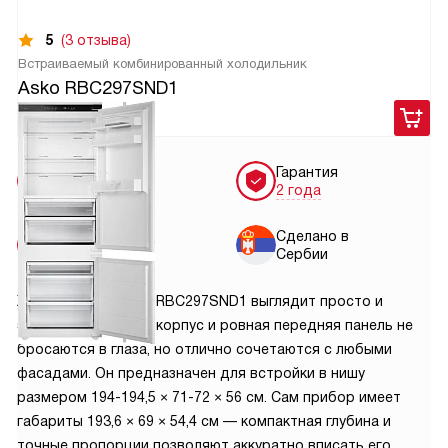
5
(3 отзыва)
Встраиваемый комбинированный холодильник
Asko RBC297SND1
169 900
руб.
Бесплатная
Гарантия
доставка
2 года
Бесплатная
Сделано в
установка
Сербии
Холодильник ASKO RBC297SND1 выглядит просто и
элегантно: светлый корпус и ровная передняя панель не
бросаются в глаза, но отлично сочетаются с любыми
фасадами. Он предназначен для встройки в нишу
размером 194-194,5 × 71-72 × 56 см. Сам прибор имеет
габариты 193,6 × 69 × 54,4 см — компактная глубина и
точные пропорции позволяют аккуратно вписать его