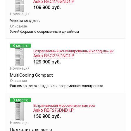
Asko RBC276SND1.P
109 900
руб.
Номинация
Узккая модель
Описание
Узкий формат с современным дизайном
8 место
Встраиваемый комбинированный холодильник
Asko RBC276DNC1.P
129 900
руб.
Номинация
MultiCooling Compact
Описание
Равномерное охлаждение и современная электроника
9 место
Встраиваемая морозильная камера
Asko RBF276DND1.P
139 900
руб.
Номинация
Подходит для всего