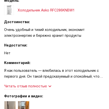
Модель:
Холодильник Asko RFC286KNBW1
Достоинства:
Очень удобный и тихий холодильник, экономит
электроэнергию и бережно хранит продукты
Недостатки:
Нет
Комментарий:
Я как пользователь — влюбилась в этот холодильник с
первого дня. Он такой предсказуемый и спокойный, что
готовить стало в радость. Однажды готовила ужин для
Читать отзыв полностью
большой семьи, и мне нужно было быстро охладить
бутылки и соусы — включила режим быстрого
Фотографии и видео:
охлаждения, и всё стало готово вовремя, гости были в
восторге. Я особенно ценю, что размораживать не нужно