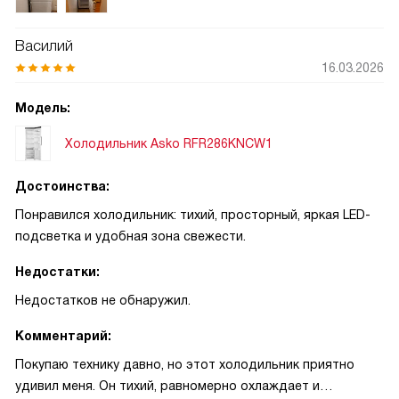
— это экономит время и нервы. Однажды у нас было
короткое отключение электроэнергии, и я переживала за
Василий
продукты, но спокойно ушла по делам — температура
16.03.2026
держалась долго, и всё осталось в порядке! Очень
выручает режим отпуска: уезжая на несколько дней, не
Модель:
беспокоюсь о лишних тратах и состоянии содержимого.
Управление простое и понятное, сенсорные кнопки с
Холодильник Asko RFR286KNCW1
иконками удобны даже в спешке. Освещение приятное,
полки прочные — всё продумано для повседневной
Достоинства:
жизни. Рекомендую тем, кто хочет надёжную и удобную
Понравился холодильник: тихий, просторный, яркая LED-
технику для дома
подсветка и удобная зона свежести.
Недостатки:
Недостатков не обнаружил.
Комментарий:
Покупаю технику давно, но этот холодильник приятно
удивил меня. Он тихий, равномерно охлаждает и