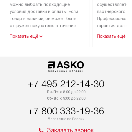
можно выбрать подходящие
осуществляется
условия доставки и оплаты. Если
партнерского се
товар в наличии, он может быть
Профессиональн
отгружен покупателю в течение
гарантия долгой
трех дней.
эксплуатации тех
Показать ещё
Показать ещё
Техника со специальным лейблом
В Москве и Санк
доставляется бесплатно
техника со спец
по Москве. Выезд за МКАД
подключается б
оплачивается дополнительно.
мастера за МКА
Возможна доставка товаров
за дополнительн
по России.
+7 495 212-14-30
Пн-Пт:
с 8:00 до 22:00
Сб-Вс:
с 9:00 до 22:00
+7 800 333-19-36
Бесплатно по России
Заказать звонок