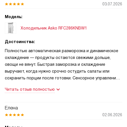
03.07.2026
Модель:
Холодильник Asko RFC286KNBW1
Достоинства:
Полностью автоматическая разморозка и динамическое
охлаждение — продукты остаются свежими дольше,
овощи не вянут. Быстрая заморозка и охлаждение
выручают, когда нужно срочно остудить салаты или
сохранить порции после готовки. Сенсорное управление с
LED-иконками простое и аккуратное. Тихая работа и
Читать отзыв полностью
инверторный компрессор — холодильник почти не
слышно. Полезные мелочи: стеклянные полки, полка для
бутылок, регулировка ножек и возможность
Елена
перенавешивания двери. Есть режимы «вечеринка»,
02.06.2026
«отпуск», «эко» и автоматический контроль влажности