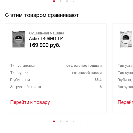
С этим товаром сравнивают
Сушильная машина
Asko T408HD.T.P
169 900
руб.
Тип установки:
отдельностоящая
Тип уста
Тип сушки:
тепловой насос
Тип сушк
Глубина, см:
65.4
Глубина,
Загрузка белья, кг:
8
Загрузка 
Перейти к товару
Перейт