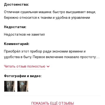
Достоинства:
Отличная сушильная машина: быстро высушивает вещи,
бережно относится к тканям и удобна в управлении
Недостатки:
Недостатков не заметил
Комментарий:
Приобрёл этот прибор ради экономии времени и
удобства в быту. Первое включение показало простоту:
интерфейс понятен, кнопки не вызывают сомнений,
Читать отзыв полностью
подсказки на дисплее помогают выбрать режим.
Загружаю как повседневную одежду, так и плотные вещи
Фотографии и видео:
— полотенца и джинсы выходят сухими и мягкими, без
неприятной жёсткости. Особенно понравилось, что вещи
не садятся и не теряют форму: даже деликатные вещи
после сушки выглядят аккуратно, и глажка требуется
реже. Работает тише, чем ожидал; в коридоре разговоры
ПОКАЗАТЬ ЕЩЁ ОТЗЫВЫ