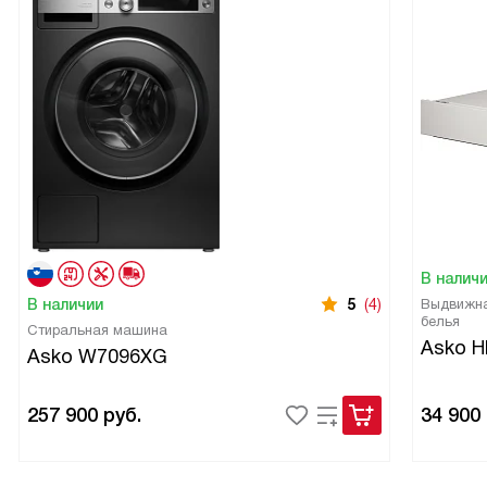
В налич
В наличии
5
(4)
Выдвижна
белья
Стиральная машина
Asko 
Asko W7096XG
257 900
руб.
34 900