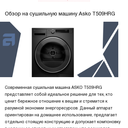
слышны нормально, а в соседней комнате шум почти не
мешает. Эксплуатация не обременительна. Чистка
Обзор на сушильную машину Asko T509HRG
фильтра занимает минуту, лоток для воды опустошаю раз
в несколько циклов — всё просто и предельно ясно. За
месяц использования не возникло сложностей с выбором
программ: стандартные режимы покрывают большинство
задач, а быстрые циклы экономят время, когда нужно
просушить пару вещей.
Современная сушильная машина ASKO T509HRG
представляет собой идеальное решение для тех, кто
ценит бережное отношение к вещам и стремится к
разумной экономии энергоресурсов. Данный аппарат
ориентирован на домашнее использование, предлагает
отдельно стоящую конструкцию и допускает компоновку