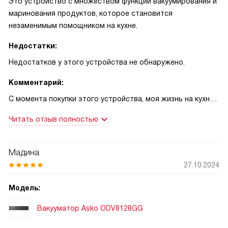
Это устройство с множеством функций вакуумирования и
маринования продуктов, которое становится
незаменимым помощником на кухне.
Недостатки:
Недостатков у этого устройства не обнаружено.
Комментарий:
С момента покупки этого устройства, моя жизнь на кухне
изменилась! Я никогда не думал, что могу так увлечься
Читать отзыв полностью
процессом вакуумирования продуктов. Это устройство не
просто сохраняет свежесть продуктов, но и позволяет
мариновать их прямо в пакете. Мясо после такого
Мадина
маринования получается невероятно сочным и
27.10.2024
ароматным!
Еще одним плюсом является возможность регулировать
Модель:
уровень вакуума и продолжительность запайки. Это
Вакууматор Asko ODV8128GG
позволяет мне выбирать оптимальные параметры для
различных продуктов.