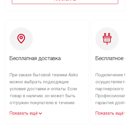
Бесплатная доставка
Бесплатное п
При заказе бытовой техники Asko
Подключение бы
можно выбрать подходящие
осуществляется
условия доставки и оплаты. Если
партнерского се
товар в наличии, он может быть
Профессиональн
отгружен покупателю в течение
гарантия долгой
трех дней.
эксплуатации тех
Показать ещё
Показать ещё
Техника со специальным лейблом
В Москве и Санк
доставляется бесплатно
техника со спец