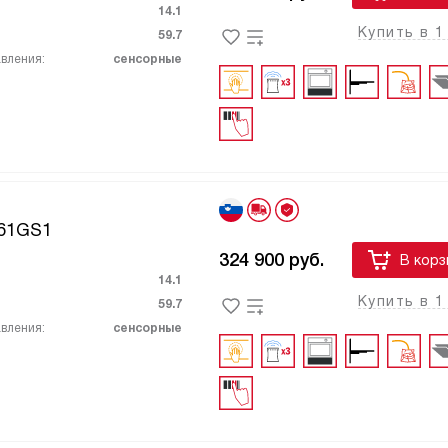
14.1
Купить в 1
59.7
вления:
сенсорные
61GS1
324 900
руб.
В корз
14.1
Купить в 1
59.7
вления:
сенсорные