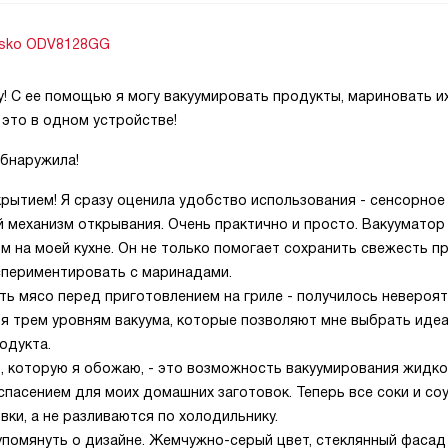
Asko ODV8128GG
у! С ее помощью я могу вакуумировать продукты, мариновать и
 это в одном устройстве!
обнаружила!
рытием! Я сразу оценила удобство использования - сенсорное
 механизм открывания. Очень практично и просто. Вакууматор
 на моей кухне. Он не только помогает сохранить свежесть п
кспериментировать с маринадами.
ть мясо перед приготовлением на гриле - получилось невероя
ря трем уровням вакуума, которые позволяют мне выбрать иде
одукта.
, которую я обожаю, - это возможность вакуумирования жидко
пасением для моих домашних заготовок. Теперь все соки и со
вки, а не разливаются по холодильнику.
е упомянуть о дизайне. Жемчужно-серый цвет, стеклянный фасад