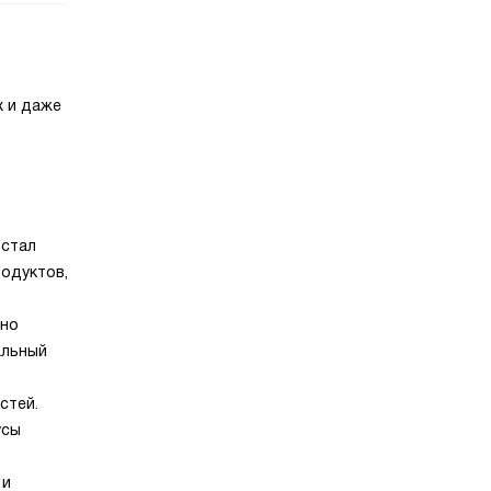
х и даже
 стал
родуктов,
тно
альный
стей.
усы
 и