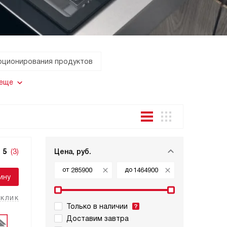
рционирования продуктов
 еще
5
(3)
Цена, руб.
от
до
ину
 клик
Только в наличии
Доставим завтра