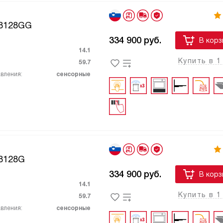
8128GG
334 900
руб.
В корз
14.1
Купить в 1
59.7
вления:
сенсорные
8128G
334 900
руб.
В корз
14.1
Купить в 1
59.7
вления:
сенсорные