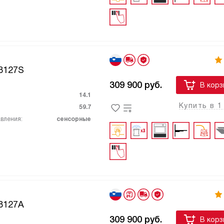
8127S
309 900
руб.
В корз
14.1
Купить в 1
59.7
вления:
сенсорные
8127A
309 900
руб.
В корз