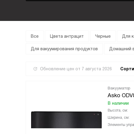
Все
Цвета антрацит
Черные
Для 
Для вакуумирования продуктов
Домашний 
Обновление цен от
7 августа 2026
Сорти
Вакууматор
Asko ODV
В наличии
Высота, см:
Ширина, см:
Элементы упра