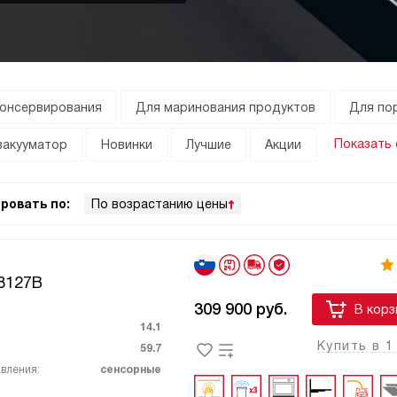
консервирования
Для маринования продуктов
Для по
Показать
вакууматор
Новинки
Лучшие
Акции
ровать по:
По возрастанию цены
8127B
309 900
руб.
В корз
14.1
Купить в 1
59.7
вления:
сенсорные