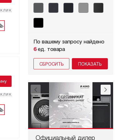
 клик
По вашему запросу найдено
6
ед. товара
СБРОСИТЬ
ину
 клик
Официальный дилер
Проф