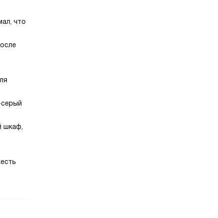
мал, что
после
ля
-серый
й шкаф,
жесть