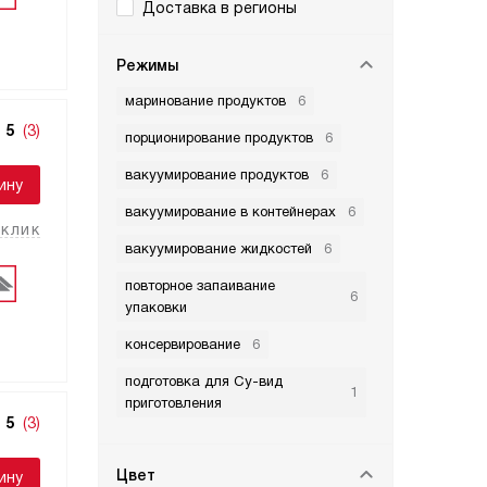
Доставка в регионы
Режимы
маринование продуктов
6
5
(3)
порционирование продуктов
6
вакуумирование продуктов
6
ину
вакуумирование в контейнерах
6
 клик
вакуумирование жидкостей
6
повторное запаивание
6
упаковки
консервирование
6
подготовка для Су-вид
1
приготовления
5
(3)
Цвет
ину