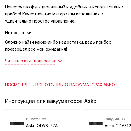
настоящим спасением для моих домашних заготовок.
Невероятно функциональный и удобный в использовании
Теперь все соки и соусы остаются внутри упаковки, а не
прибор! Качественные материалы исполнения и
разливаются по холодильнику.
удивительно простое управление.
И, конечно, не могу не упомянуть о дизайне. Жемчужно-
Недостатки:
серый цвет, стеклянный фасад и металлическая рамка для
бесшовного монтажа - все это выглядит очень стильно и
Сложно найти какие-либо недостатки, ведь прибор
современно. Мне нравится, что устройство можно
превзошел все мои ожидания!
установить под духовой шкаф - это очень удобно и
Читать отзыв полностью
позволяет экономить пространство на кухне.
В общем, я абсолютно довольна своим выбором. Это
устройство стало не только функциональным
помощником, но и стильным дополнением интерьера моей
ПОСМОТРЕТЬ ВСЕ ОТЗЫВЫ
О ВАКУУМАТОРАХ ASKO
кухни!
Инструкции для вакууматоров Asko
Вакууматор
Вакууматор
Asko ODV8127A
Asko ODV81