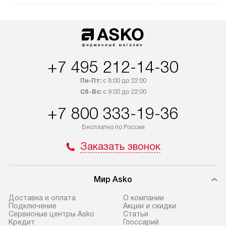
доставляется бесплатно
техника со спец
по Москве. Выезд за МКАД
подключается б
оплачивается дополнительно.
мастера за МКА
Возможна доставка товаров
за дополнительн
по России.
+7 495 212-14-30
Пн-Пт:
с 8:00 до 22:00
Сб-Вс:
с 9:00 до 22:00
+7 800 333-19-36
Бесплатно по России
Заказать звонок
Мир Asko
Доставка и оплата
О компании
Подключение
Акции и скидки
Сервисные центры Asko
Статьи
Кредит
Глоссарий