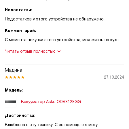
Недостатки:
Недостатков у этого устройства не обнаружено.
Комментарий:
С момента покупки этого устройства, моя жизнь на кухне
изменилась! Я никогда не думал, что могу так увлечься
Читать отзыв полностью
процессом вакуумирования продуктов. Это устройство не
просто сохраняет свежесть продуктов, но и позволяет
мариновать их прямо в пакете. Мясо после такого
Мадина
маринования получается невероятно сочным и
27.10.2024
ароматным!
Еще одним плюсом является возможность регулировать
Модель:
уровень вакуума и продолжительность запайки. Это
Вакууматор Asko ODV8128GG
позволяет мне выбирать оптимальные параметры для
различных продуктов.
Достоинства:
Мне очень нравится дизайн устройства. Сенсорное
управление и стильный жемчужно-серый цвет делают его
Влюблена в эту технику! С ее помощью я могу