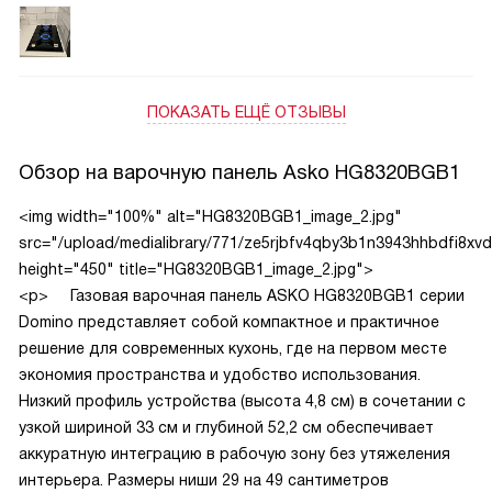
готовом кухонном гарнитуре. Конфорки мощные и
продуманные: передняя — на 3 кВт — идеально подходит
для быстрого закипания воды или жарки, а задняя на 2
кВт — для тушения и томления. Очень удобно, что
решётки выполнены из чугуна: они устойчивые, не
ПОКАЗАТЬ ЕЩЁ ОТЗЫВЫ
скользят под посудой, и даже тяжёлый казан стоит как
влитой. Электроподжиг работает с первого раза —
Обзор на варочную панель Asko HG8320BGB1
никаких спичек и зажигалок! А ещё мне очень понравились
съёмные поворотные ручки: их легко снять для мытья, и
<img width="100%" alt="HG8320BGB1_image_2.jpg"
при этом они не нагреваются в процессе готовки — это
src="/upload/medialibrary/771/ze5rjbfv4qby3b1n3943hhbdfi8x
важный плюс, особенно когда рядом бегают дети.
height="450" title="HG8320BGB1_image_2.jpg">
<p>
Газовая варочная панель ASKO HG8320BGB1 серии
Domino представляет собой компактное и практичное
решение для современных кухонь, где на первом месте
экономия пространства и удобство использования.
Низкий профиль устройства (высота 4,8 см) в сочетании с
узкой шириной 33 см и глубиной 52,2 см обеспечивает
аккуратную интеграцию в рабочую зону без утяжеления
интерьера. Размеры ниши 29 на 49 сантиметров