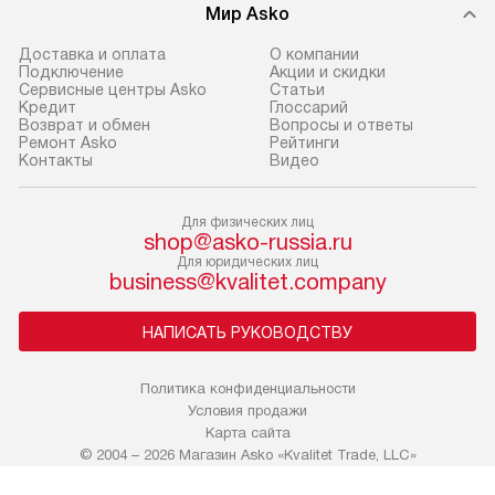
регионы осуществляется через
техники, предо
Мир Asko
транспортную компанию. После
ошибки и прежд
100% предоплаты мы бесплатно
Доставка и оплата
О компании
Готовые коммун
Подключение
Акции и скидки
доставляем заказ
Сервисные центры Asko
Статьи
предполагают, в
до представительства
Кредит
Глоссарий
от категории, на
Возврат и обмен
Вопросы и ответы
транспортной компании в г. Москва.
Ремонт Asko
Рейтинги
установленной р
Пожалуйста, уточняйте условия
Контакты
Видео
к воде, крана и 
доставки у менеджера при
слива. Стандарт
оформлении заказа.
Для физических лиц
включает в себя:
shop@asko-russia.ru
В оговоренный день служба
транспортировоч
Для юридических лиц
business@kvalitet.company
доставки доставит упакованный
разблокировку п
прибор до двери или прихожей.
соединение отде
НАПИСАТЬ РУКОВОДСТВУ
Если необходимо переместить
монтаж техники 
прибор до места установки,
на место с пров
пожалуйста, предварительно
Политика конфиденциальности
подключение к 
Условия продажи
уточните это с менеджером.
коммуникациям, 
Карта сайта
За данную услугу взимается
и консультацию 
© 2004 – 2026 Магазин Asko «Kvalitet Trade, LLC»
дополнительная плата. Важно
В стандартную у