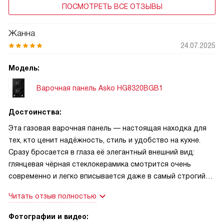
ПОСМОТРЕТЬ ВСЕ ОТЗЫВЫ
Жанна
24.07.2025
Модель:
Варочная панель Asko HG8320BGB1
Достоинства:
Эта газовая варочная панель — настоящая находка для
тех, кто ценит надёжность, стиль и удобство на кухне.
Сразу бросается в глаза её элегантный внешний вид:
глянцевая чёрная стеклокерамика смотрится очень
современно и легко вписывается даже в самый строгий
интерьер. Особенно радует, что панель устанавливается
Читать отзыв полностью
над столешницей — монтаж оказался проще, чем я
ожидала, и не пришлось ничего переделывать в уже
Фотографии и видео: