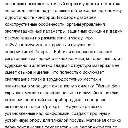
позволяют выполнить точный вырез и упростить монтаж
непосредственно над столешницей, сохраняя эргономику
и доступность конфорок. В обзоре разберём
конструктивные особенности, органы управления,
эксплуатационные параметры, защитные функции и дадим
рекомендации по размещению и уходу.
</p>
<h2>Используемые материалы и визуальное
восприятие</h2>
<p>
Рабочая поверхность панели
изготовлена из чёрной стеклокерамики, которая выглядит
сдержанно и элегантно. Гладкая структура материала не
имеет стыков и щелей, что полностью исключает
скапливание грязи в труднодоступных местах и
значительно упрощает ежедневную очистку. Тёмный фон
скрывает мелкие отпечатки пальцев и случайные потёки,
сохраняя опрятный вид прибора даже в процессе
активной готовки.
</p>
<p>
Чугунные решётки,
установленные над конфорками, создают прочную и
устойчивую опору для тяжёлой посуды. Материал стойко
переносит высокие температуры, не деформируется со