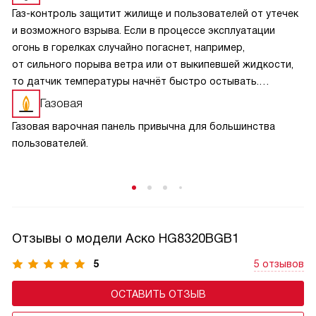
Газ-контроль защитит жилище и пользователей от утечек
и возможного взрыва. Если в процессе эксплуатации
огонь в горелках случайно погаснет, например,
от сильного порыва ветра или от выкипевшей жидкости,
то датчик температуры начнёт быстро остывать.
Он передаст сигнал на модуль, который перекрывает
Газовая
подачу газа. Эта функция обычно срабатывает в течение
Газовая варочная панель привычна для большинства
10 секунд после затухания пламени.
пользователей.
Отзывы о модели Аско HG8320BGB1
5
5 отзывов
ОСТАВИТЬ ОТЗЫВ