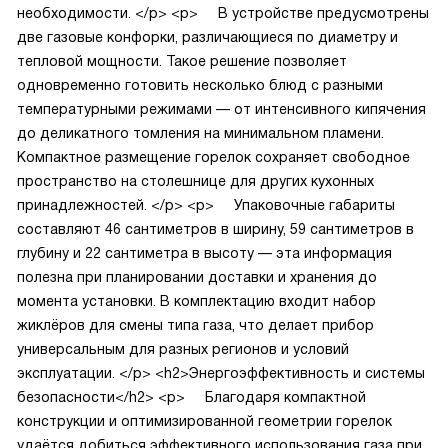
необходимости.
</p>
<p>
В устройстве предусмотрены
две газовые конфорки, различающиеся по диаметру и
тепловой мощности. Такое решение позволяет
одновременно готовить несколько блюд с разными
температурными режимами — от интенсивного кипячения
до деликатного томления на минимальном пламени.
Компактное размещение горелок сохраняет свободное
пространство на столешнице для других кухонных
принадлежностей.
</p>
<p>
Упаковочные габариты
составляют 46 сантиметров в ширину, 59 сантиметров в
глубину и 22 сантиметра в высоту — эта информация
полезна при планировании доставки и хранения до
момента установки. В комплектацию входит набор
жиклёров для смены типа газа, что делает прибор
универсальным для разных регионов и условий
эксплуатации.
</p>
<h2>Энергоэффективность и системы
безопасности</h2>
<p>
Благодаря компактной
конструкции и оптимизированной геометрии горелок
удаётся добиться эффективного использования газа при