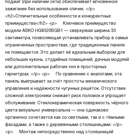
поджиг (при наличии сети) обеспечивает мгновенное
зажигание без использования спичек.
</p>
<h2>Отличительные особенности и конкурентные
преимущества</h2>
<p>
Ключевое преимущество
модели ASKO HG8320BGB1 — сверхузкая ширина 33
сантиметра, позволяющая устанавливать прибор в самых
ограниченных пространствах, где традиционные панели
не помещаются. Это делает её идеальным выбором для
небольших кухонь, студийных помещений, дачных модулей
или дополнительных рабочих зон в просторных
гарнитурах.
</p>
<p>
По сравнению с аналогами, эта
панель выигрывает за счёт простоты механического
управления и надёжности чугунных решёток. Отсутствие
сложной электроники снижает риск поломок и упрощает
обслуживание. Стеклокерамическая поверхность чёрного
цвета визуально универсальна — она одинаково
органично сочетается как со светлыми, так и с тёмными
фасадами, а также с деревянными столешницами.
</p>
<p>
Монтаж непосредственно над столешницей