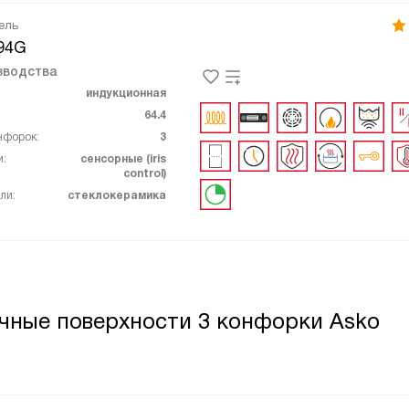
ель
94G
зводства
индукционная
64.4
нфорок:
3
и:
сенсорные (iris
control)
ли:
стеклокерамика
чные поверхности 3 конфорки Asko