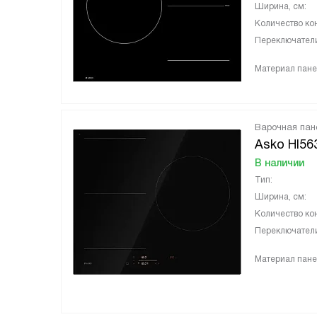
Ширина, см:
Количество ко
Переключател
Материал пане
Варочная пан
Asko HI5
В наличии
Тип:
Ширина, см:
Количество ко
Переключател
Материал пане