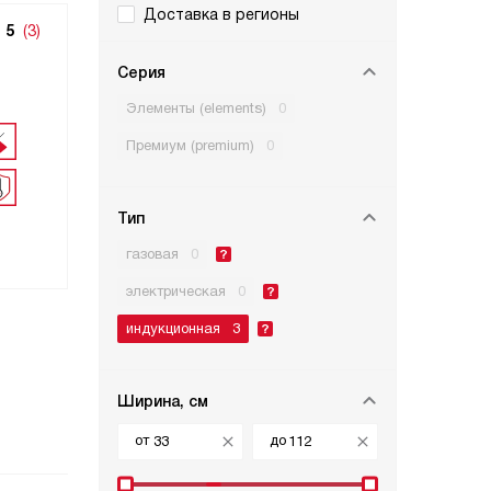
Доставка в регионы
5
(3)
Серия
Элементы (elements)
0
Премиум (premium)
0
Тип
газовая
0
электрическая
0
индукционная
3
Ширина, см
от
до