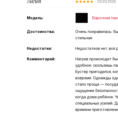
Лилия
03.03.2026
Варочная пан
Модель:
Достоинства:
Очень понравилась: бы
стильная
Недостатки:
Недостатков нет, всё 
Комментарий:
Нагрев происходит быс
удобное: скользишь па
Бустер пригодился, ко
вовремя. Однажды одно
стало проще — посуда 
ощущение безопасност
когда дома ребёнок. Ч
специальных усилий. Д
времени приготовления