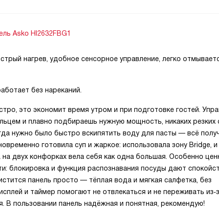
ель Asko HI2632FBG1
стрый нагрев, удобное сенсорное управление, легко отмывает
работает без нареканий.
тро, это экономит время утром и при подготовке гостей. Упр
льцем и плавно подбираешь нужную мощность, никаких резких 
гда нужно было быстро вскипятить воду для пасты — всё полу
временно готовила суп и жаркое: использовала зону Bridge, и
на двух конфорках вела себя как одна большая. Особенно цен
и: блокировка и функция распознавания посуды дают спокойст
истится панель просто — тёплая вода и мягкая салфетка, без
исплей и таймер помогают не отвлекаться и не переживать из‑
. В пользовании панель надёжная и понятная, рекомендую!