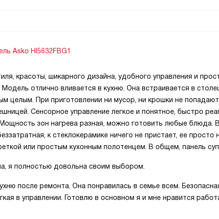
ель Asko HI5632FBG1
иля, красоты, шикарного дизайна, удобного управления и прос
 Модель отлично вливается в кухню. Она встраивается в столе
ым целым. При приготовлении ни мусор, ни крошки не попадают
шницей. Сенсорное управление легкое и понятное, быстро реа
 Мощность зон нагрева разная, можно готовить любые блюда. 
еззатратная, к стеклокерамике ничего не пристает, ее просто 
еткой или простым кухонным полотенцем. В общем, панель суп
ла, я полностью довольна своим выбором.
кухню после ремонта. Она понравилась в семье всем. Безопасна
егкая в управлении. Готовлю в основном я и мне нравится работ