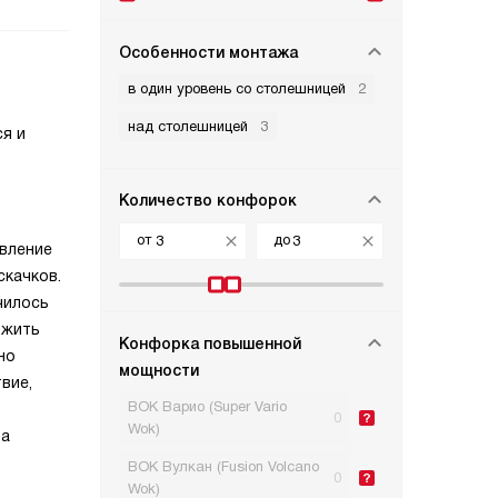
Особенности монтажа
в один уровень со столешницей
2
над столешницей
3
ся и
Количество конфорок
от
до
авление
скачков.
чилось
 жить
Конфорка повышенной
но
мощности
вие,
ВОК Варио (Super Vario
0
Wok)
за
ВОК Вулкан (Fusion Volcano
0
Wok)