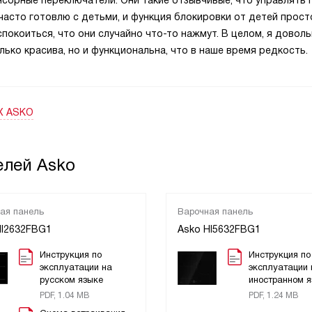
нсорные переключатели. Они такие отзывчивые, что управлять 
часто готовлю с детьми, и функция блокировки от детей прост
спокоиться, что они случайно что-то нажмут. В целом, я довол
олько красива, но и функциональна, что в наше время редкость.
Х ASKO
елей Asko
ая панель
Варочная панель
HI2632FBG1
Asko HI5632FBG1
Инструкция по
Инструкция по
эксплуатации на
эксплуатации 
русском языке
иностранном я
PDF, 1.04 MB
PDF, 1.24 MB