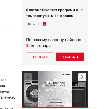
6 автоматических программ c
температурным контролем
есть
1
По вашему запросу найдено
3
ед. товара
СБРОСИТЬ
 как
нно
 семья
твлечься,