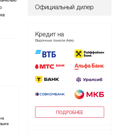
панелью
Официальный дилер
Проф
о
ьна
Кредит на
Варочные панели Asko
ПОДРОБНЕЕ
на
зыке