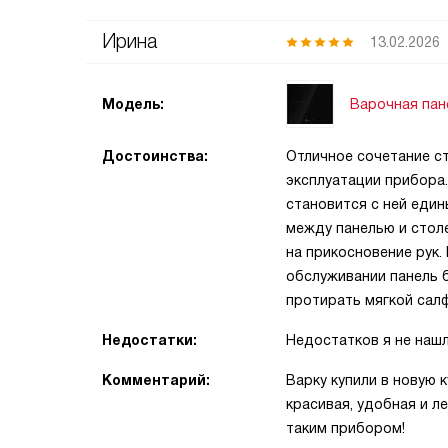
Ирина
13.02.2026
Варочная пан
Модель:
Достоинства:
Отличное сочетание ст
эксплуатации прибора.
становится с ней един
между панелью и столе
на прикосновение рук.
обслуживании панель б
протирать мягкой салф
Недостатки:
Недостатков я не наш
Комментарий:
Варку купили в новую 
красивая, удобная и л
таким прибором!