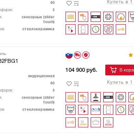
Купить в 1
60
нфорок:
3
и:
сенсорные (slider
touch)
ли:
стеклокерамика
ель
632FBG1
104 900
руб.
В корз
индукционная
Купить в 1
60
нфорок:
3
и:
сенсорные (slider
touch)
ли:
стеклокерамика