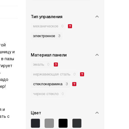
Тип управления
механическое
0
электронное
3
той
шницу и
Материал панели
 в пазы
эмаль
0
гирует
В
нержавеющая сталь
0
надо
стеклокерамика
3
ер!
черное стекло
0
я и
Цвет
ать с