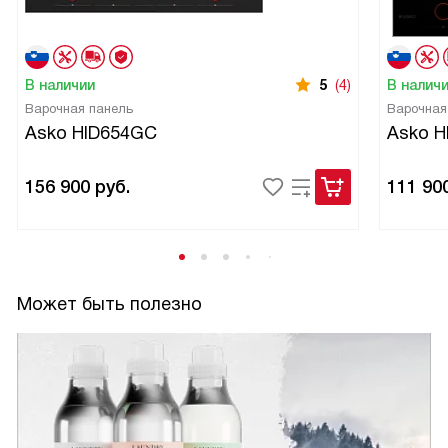
искала!
В наличии
5
(4)
В налич
Варочная панель
Варочная
Asko HID654GC
Asko H
156 900
руб.
111 90
Может быть полезно