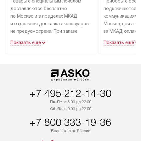
Товары с специальным лейблом
Приборы с особ
доставляются бесплатно
подключаются к
по Москве и в пределах МКАД,
коммуникациям 
и отдельная доставка аксессуаров
Москве, при это
не предусмотрена. При заказе
за МКАД оплачив
бытовой техники от Asko,
Специалисты сер
Показать ещё
Показать ещё
рекомендуем обсудить
партнера заним
с менеджером удобное время
подключением б
доставки и способ оплаты. Товары
Asko. Установка
со статусом «В наличии» могут
техники осущест
быть отправлены покупателю
за отдельную пла
в течение трех дней. Если вам
и дополнительны
+7 495 212-14-30
интересен товар «Под заказ»,
по монтажу опла
обсудите возможность его
прайсу. Сервис 
Пн-Пт:
с 8:00 до 22:00
приобретения с менеджером сайта.
гарантию 1 год 
Сб-Вс:
с 9:00 до 22:00
Товары с специальным лейблом
работы и испол
+7 800 333-19-36
доставляются бесплатно
материалы. Про
по Москве в пределах МКАД,
установление, п
Бесплатно по России
и отдельная доставка аксессуаров
и регулярное об