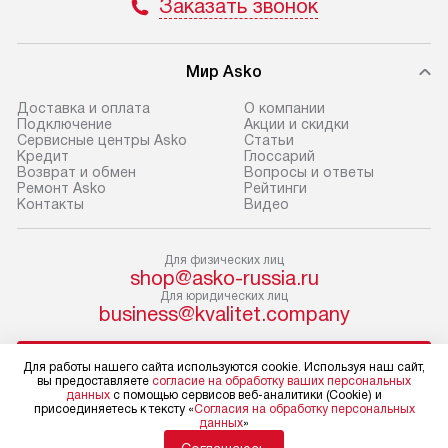
Заказать звонок
не предусмотрена. Доставка
обеспечивают п
в Санкт-Петербург и другие
и эффективную 
регионы осуществляется через
техники, предо
Мир Asko
транспортную компанию. После
ошибки и прежд
100% предоплаты мы бесплатно
Доставка и оплата
О компании
Готовые коммун
Подключение
Акции и скидки
доставляем заказ
Сервисные центры Asko
Статьи
предполагают, в
до представительства
Кредит
Глоссарий
от категории, на
Возврат и обмен
Вопросы и ответы
транспортной компании в г. Москва.
Ремонт Asko
Рейтинги
установленной р
Пожалуйста, уточняйте условия
Контакты
Видео
к воде, крана и 
доставки у менеджера при
слива. Стандарт
оформлении заказа.
Для физических лиц
включает в себя:
shop@asko-russia.ru
В оговоренный день служба
транспортировоч
Для юридических лиц
business@kvalitet.company
доставки доставит упакованный
разблокировку п
прибор до двери или прихожей.
соединение отде
НАПИСАТЬ РУКОВОДСТВУ
Если необходимо переместить
монтаж техники 
Для работы нашего сайта используются cookie. Используя наш сайт,
вы предоставляете
согласие на обработку ваших персональных
прибор до места установки,
на место с пров
данных
с помощью сервисов веб-аналитики (Cookie) и
присоединяетесь к тексту «
Согласия на обработку персональных
пожалуйста, предварительно
Политика конфиденциальности
подключение к 
данных
»
Условия продажи
уточните это с менеджером.
коммуникациям, 