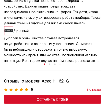
Блокировка от детей позволяет заблокировать
устройство. Данная опция предотвращает
непреднамеренное включение конфорок. Так дети, играя
с кнопками, не смогу активировать работу прибора. Также
данная функция удобна для чистки самой панели.
Включается и выключается блокировка при помощи
Дисплей
специальной кнопки. Когда плита находится в этом
Дисплей в большинстве случаев встречается
режиме, она потребляет не больше энергии, чем
на устройствах с сенсорным управлением. Он может
в экономном.
быть небольшим и отображать только выбранную
мощность или время, или же стать полноценной частью
навигации. Во втором случае на нём также располагаются
клавиши управления и различные индикации.
Отзывы о модели Аско HI1621G
5
3 отзыва
ОСТАВИТЬ ОТЗЫВ