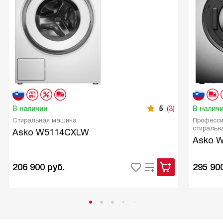
В наличии
5
(3)
В налич
Стиральная машина
Професси
стиральн
Asko W5114CXLW
Asko W
206 900
руб.
295 90