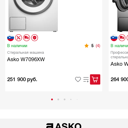
В наличии
5
(4)
В налич
Стиральная машина
Професси
стиральн
Asko W7096XW
Asko 
251 900
руб.
264 90