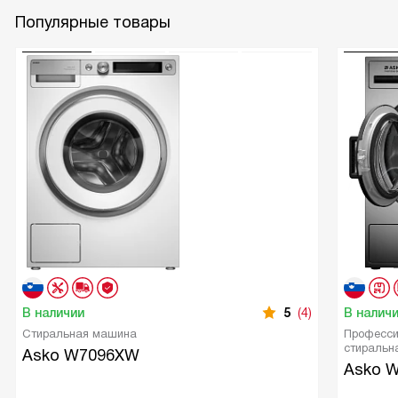
Популярные товары
В наличии
5
(4)
В налич
Стиральная машина
Професси
стиральн
Asko W7096XW
Asko 