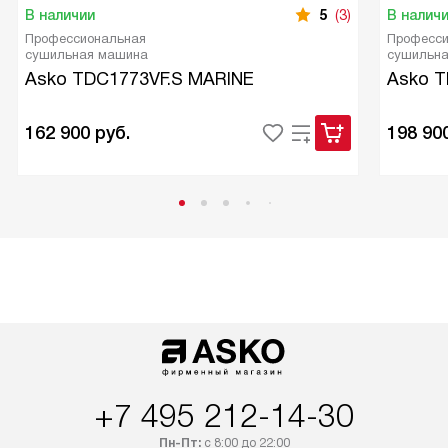
В наличии
5
(3)
В налич
Профессиональная
Професси
сушильная машина
сушильн
Asko TDC1773VF.S MARINE
Asko T
162 900
руб.
198 90
+7 495 212-14-30
Пн-Пт:
с 8:00 до 22:00