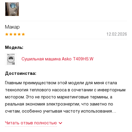
режимы «Освежение паром» и «Разглаживание паром»
стали моими спасителями. Теперь я могу быстро
освежить пиджак после рабочего дня или разгладить
легкую блузку без использования утюга и гладильной
Макар
доски, что экономит массу времени. Также хочу отметить
12.02.2026
тихую работу инверторного мотора: машину практически
не слышно даже ночью, а благодаря установке на
Модель:
шарикоподшипниках она стоит мертво и не вибрирует.
Большой барабан объемом 117 литров позволяет
Сушильная машина Asko T409HS.W
загружать сразу много вещей, включая объемные одеяла
и пуховики, которые раньше приходилось сушить частями.
Достоинства:
Главным преимуществом этой модели для меня стала
технология теплового насоса в сочетании с инверторным
мотором. Это не просто маркетинговые термины, а
реальная экономия электроэнергии, что заметно по
счетам, особенно учитывая частоту использования
техники в большой семье. Отдельно хочу выделить
Читать отзыв полностью
функцию парогенератора: опции «Освежение паром» и