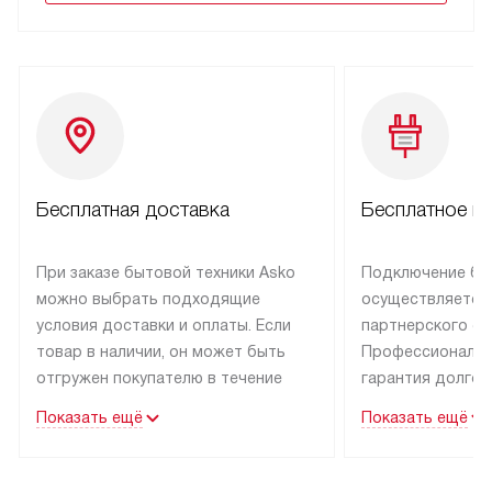
Бесплатная доставка
Бесплатное п
При заказе бытовой техники Asko
Подключение бы
можно выбрать подходящие
осуществляется
условия доставки и оплаты. Если
партнерского се
товар в наличии, он может быть
Профессиональн
отгружен покупателю в течение
гарантия долгой
трех дней.
эксплуатации тех
Показать ещё
Показать ещё
Техника со специальным лейблом
В Москве и Санк
доставляется бесплатно
техника со спец