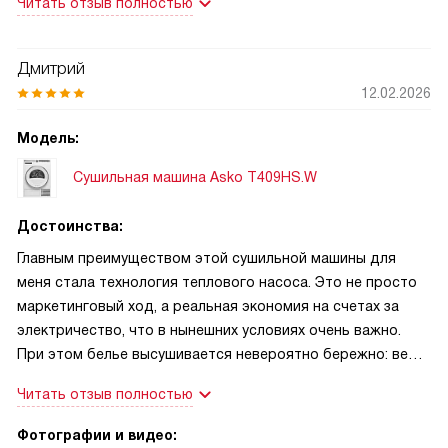
Читать отзыв полностью
Тепловой насос аккуратно сушит без перегрева, вещи
выходят мягкими. Мотор инверторный действительно
тихий, не мешает вечером в квартире. С паром вещи реже
Дмитрий
мнутся и запахи уходят быстрее! Другой раз сушил
12.02.2026
пуховик на специальной программе для изделий с
пуховым наполнителем — наполнитель остался
Модель:
равномерным, куртка не сбилась и не потеряла объём.
Сушильная машина Asko T409HS.W
Понравился цветной дисплей: управление понятное,
кнопочные переключатели удобны. Антисминание и
Достоинства:
разглаживание паром действительно сокращают время за
утюгом. Приложение Connect Life TRIR пригодилось для
Главным преимуществом этой сушильной машины для
отложенного старта и контроля с телефона — удобно,
меня стала технология теплового насоса. Это не просто
когда собираешься и не хочешь забыть включить сушку.
маркетинговый ход, а реальная экономия на счетах за
электричество, что в нынешних условиях очень важно.
При этом белье высушивается невероятно бережно: вещи
не «варятся» при высоких температурах, а аккуратно
Читать отзыв полностью
избавляются от влаги, сохраняя свою структуру и цвет.
Отдельного восторга заслуживает функция пара —
Фотографии и видео: