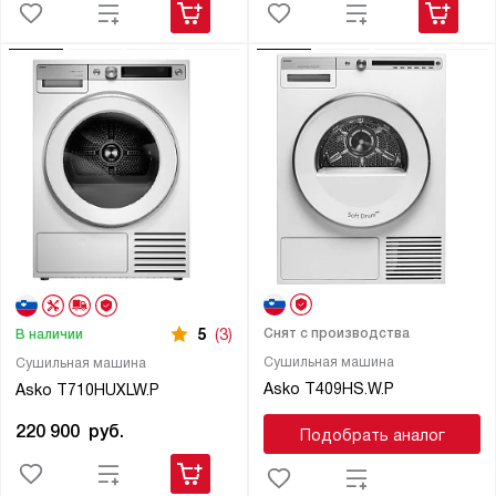
Снят с производства
5
(3)
В наличии
Сушильная машина
Сушильная машина
Asko T409HS.W.P
Asko T710HUXLW.P
220 900
руб.
Подобрать аналог