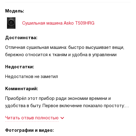
Модель:
Сушильная машина Asko T509HRG
Достоинства:
Отличная сушильная машина: быстро высушивает вещи,
бережно относится к тканям и удобна в управлении
Недостатки:
Недостатков не заметил
Комментарий:
Приобрёл этот прибор ради экономии времени и
удобства в быту. Первое включение показало простоту:
интерфейс понятен, кнопки не вызывают сомнений,
Читать отзыв полностью
подсказки на дисплее помогают выбрать режим.
Загружаю как повседневную одежду, так и плотные вещи
Фотографии и видео:
— полотенца и джинсы выходят сухими и мягкими, без