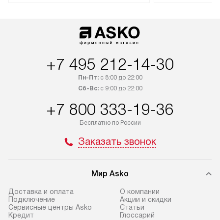
доставляется бесплатно
техника со спец
по Москве. Выезд за МКАД
подключается б
оплачивается дополнительно.
мастера за МКА
Возможна доставка товаров
за дополнительн
по России.
+7 495 212-14-30
Пн-Пт:
с 8:00 до 22:00
Сб-Вс:
с 9:00 до 22:00
+7 800 333-19-36
Бесплатно по России
Заказать звонок
Мир Asko
Доставка и оплата
О компании
Подключение
Акции и скидки
Сервисные центры Asko
Статьи
Кредит
Глоссарий