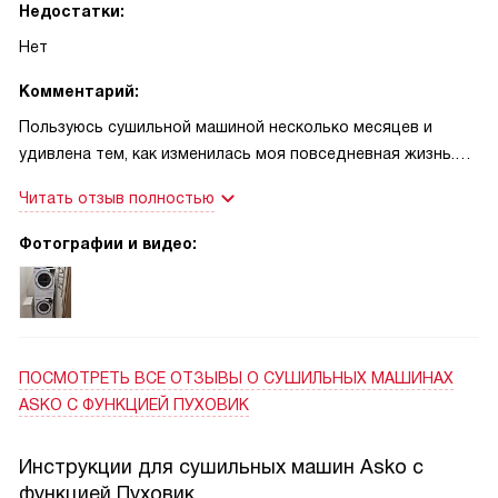
Недостатки:
Нет
Комментарий:
Пользуюсь сушильной машиной несколько месяцев и
удивлена тем, как изменилась моя повседневная жизнь.
Раньше стирка и сушка занимали полдня, теперь вещи
Читать отзыв полностью
готовы к носке намного быстрее, и я меньше переживаю о
погоде. Я женщина, у которой всегда полно дел, поэтому
Фотографии и видео:
скорость и предсказуемый результат для меня на первом
месте. Одежда после сушки мягкая и не требует долгой
глажки. Это реально экономит время по утрам
ПОСМОТРЕТЬ ВСЕ ОТЗЫВЫ
О СУШИЛЬНЫХ МАШИНАХ
ASKO С ФУНКЦИЕЙ ПУХОВИК
Инструкции для сушильных машин Asko с
функцией Пуховик