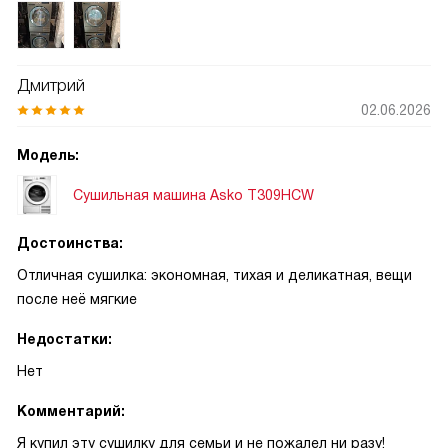
неприятной жёсткости. Особенно понравилось, что вещи
не садятся и не теряют форму: даже деликатные вещи
после сушки выглядят аккуратно, и глажка требуется
Дмитрий
реже. Работает тише, чем ожидал; в коридоре разговоры
02.06.2026
слышны нормально, а в соседней комнате шум почти не
мешает. Эксплуатация не обременительна. Чистка
Модель:
фильтра занимает минуту, лоток для воды опустошаю раз
в несколько циклов — всё просто и предельно ясно. За
Сушильная машина Asko T309HCW
месяц использования не возникло сложностей с выбором
программ: стандартные режимы покрывают большинство
Достоинства:
задач, а быстрые циклы экономят время, когда нужно
Отличная сушилка: экономная, тихая и деликатная, вещи
просушить пару вещей.
после неё мягкие
Недостатки:
Нет
Комментарий:
Я купил эту сушилку для семьи и не пожалел ни разу!