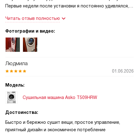
Первые недели после установки я постоянно удивлялся,
как быстро и аккуратно она справляется с разными
Читать отзыв полностью
вещами: после короткой поездки за пару часов были сухие
рубашки и футболки, а полотенца — пушистые и свежие! Я
Фотографии и видео:
часто сушу постельное бельё и одеяла — объём в 9 кг
позволяет делать это за один цикл, экономя время и
нервы. Очень выручает деликатная программа и режим
для шерсти: свитер из тонкой пряжи вернулся в
Людмила
идеальном виде, без усадки и заломов
01.06.2026
Модель:
Сушильная машина Asko T509HRW
Достоинства:
Быстро и бережно сушит вещи, простое управление,
приятный дизайн и экономичное потребление