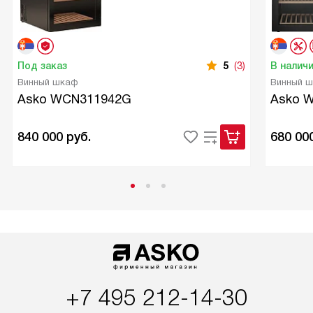
Под заказ
5
(3)
В налич
Винный шкаф
Винный 
Asko WCN311942G
Asko 
840 000
руб.
680 00
+7 495 212-14-30