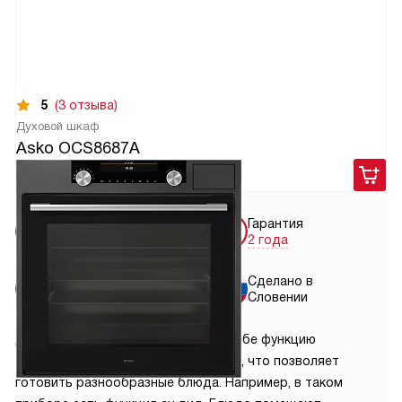
5
(3 отзыва)
Духовой шкаф
Asko OCS8687A
226 900
руб.
Бесплатная
Гарантия
доставка
2 года
Бесплатная
Сделано в
установка
Словении
Духовой шкаф Asko совмещает в себе функцию
традиционной духовки и пароварки, что позволяет
готовить разнообразные блюда. Например, в таком