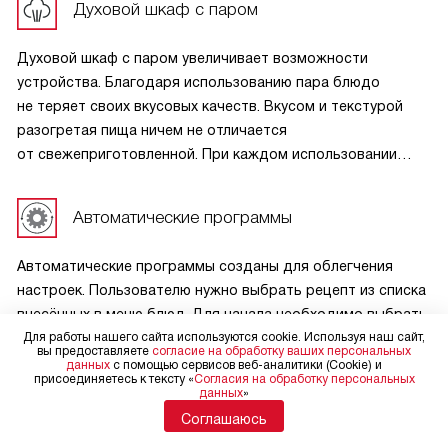
Духовой шкаф с паром
помогает поддерживать чистоту и аккуратный внешний
вид внутреннего пространства на протяжении
Духовой шкаф с паром увеличивает возможности
длительного срока эксплуатации.
устройства. Благодаря использованию пара блюдо
не теряет своих вкусовых качеств. Вкусом и текстурой
разогретая пища ничем не отличается
от свежеприготовленной. При каждом использовании
функции пара происходит опорожнение системы подачи
воды. Оно сопровождается особыми звуками, которые
Автоматические программы
являются нормальными.
Автоматические программы созданы для облегчения
настроек. Пользователю нужно выбрать рецепт из списка
внесённых в меню блюд. Для начала необходимо выбрать
тип блюда, а затем сам рецепт. В настройках вначале
Для работы нашего сайта используются cookie. Используя наш сайт,
вы предоставляете
согласие на обработку ваших персональных
появится изображение выбранного блюда (без
данных
с помощью сервисов веб-аналитики (Cookie) и
присоединяетесь к тексту «
Согласия на обработку персональных
возможности редактирования), масса (её зачастую можно
данных
»
редактировать), интенсивность (не всегда можно
Соглашаюсь
редактировать) и время приготовления.