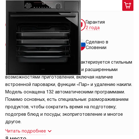
264 900
руб.
Бесплатная
Гарантия
доставка
2 года
Бесплатная
Сделано в
установка
Словении
Духовой шкаф Asko OCS8687B характеризуется стильным
оформлением в черной расцветке и расширенными
возможностями приготовления, включая наличие
встроенной пароварки, функции «Пар» и удалению накипи.
Модель оснащена 132 автоматическими программами.
Помимо основных, есть специальные: размораживанием
продуктов, чтобы сократить время на подготовку;
подогрев блюд и посуды; экоприготовление и многое
другое.
Читать подробнее
8 место