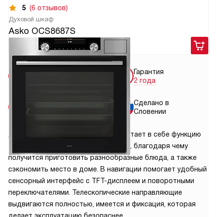
5
(6 отзывов)
Духовой шкаф
Asko OCS8687S
179 900
руб.
Бесплатная
Гарантия
доставка
2 года
Бесплатная
Сделано в
установка
Словении
Духовой шкаф Asko OCS8687S сочетает в себе функцию
традиционной духовки и пароварки, благодаря чему
получится приготовить разнообразные блюда, а также
сэкономить место в доме. В навигации помогает удобный
сенсорный интерфейс с TFT-дисплеем и поворотными
переключателями. Телескопические направляющие
выдвигаются полностью, имеется и фиксация, которая
делает эксплуатацию безопаснее.