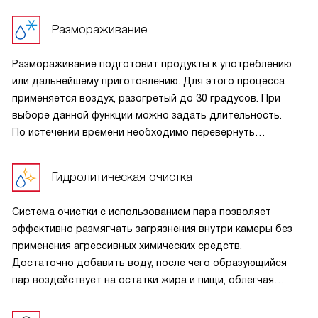
делает её нежной, а корочку — блестящей. Мясу пар
придаёт сочность и позволяет добиться румяной
Размораживание
корочки.
Размораживание подготовит продукты к употреблению
или дальнейшему приготовлению. Для этого процесса
применяется воздух, разогретый до 30 градусов. При
выборе данной функции можно задать длительность.
По истечении времени необходимо перевернуть
размораживаемый продукт, помешать жидкое блюдо или
разделить смёрзшиеся куски.
Гидролитическая очистка
Система очистки с использованием пара позволяет
эффективно размягчать загрязнения внутри камеры без
применения агрессивных химических средств.
Достаточно добавить воду, после чего образующийся
пар воздействует на остатки жира и пищи, облегчая
их удаление. Такой способ делает уход быстрым
и удобным, снижает затраты времени и усилий, а также