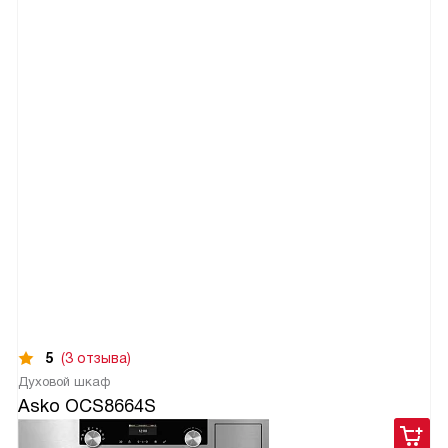
5
(3 отзыва)
Духовой шкаф
Asko OCS8664S
119 900
руб.