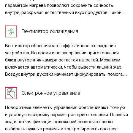
параметры нагрева позволяют сохранить сочность
внутри, раскрывая естественный вкус продуктов. Такой
подход подходит для различных видов мяса и помогает
добиваться стабильного результата, приближенного
Вентилятор охлаждения
к профессиональному уровню приготовления.
Вентилятор обеспечивает эффективное охлаждение
устройства. Во время и по завершении приготовления
блюд внутренняя камера остаётся нагретой. Механизм
включается автоматически, чтобы вывести лишний жар.
Воздух внутри духовки начинает циркулировать, помогая
снизить температуру или предотвратить перегревание
системы. Прикасаться к дверце станет достаточно
Электронное управление
безопасно, а мебель рядом не повредится.
Поворотные элементы управления обеспечивают точную
и удобную настройку параметров приготовления. Плавный
ход и четкая фиксация положений позволяют легко
выбирать нужные режимы и контролировать процесс.