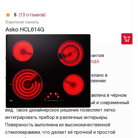
5
(13 отзывов)
Варочная панель
Asko HCL614G
49 900
руб.
Бесплатная
Гарантия
доставка
2 года
Бесплатная
Сделано в
установка
Словении
Варочная панель Asko HCL614G представлена в чёрном
цвете. Это решение придает ей стильный и современный
вид. Такое дизайнерское решение позволяет легко
интегрировать прибор в различные интерьеры.
Поверхность выполнена из высококачественной
стеклокерамики, что делает её прочной и простой