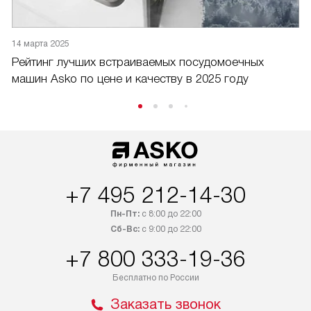
14 марта 2025
1
Рейтинг лучших встраиваемых посудомоечных
Р
машин Asko по цене и качеству в 2025 году
ц
+7 495 212-14-30
Пн-Пт:
с 8:00 до 22:00
Сб-Вс:
с 9:00 до 22:00
+7 800 333-19-36
Бесплатно по России
Заказать звонок