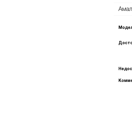
Амал
Модел
Досто
Недос
Комме