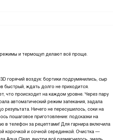
е режимы и термощуп делают всё проще.
3D горячий воздух: бортики подрумянились, сыр
ев быстрый, ждать долго не приходится.
, что происходит на каждом уровне. Через пару
рала автоматический режим запекания, задала
о результата. Ничего не пересушилось, соки на
лось пошаговое приготовление: подсказки на
ю в телефон за рецептами! Для гарнира включила
ой корочкой и сочной серединкой. Очистка —
ла Aqua Clean, внутри всё размягчилось, эмаль