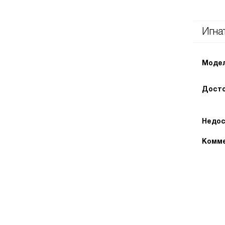
Игна
Модел
Досто
Недос
Комме