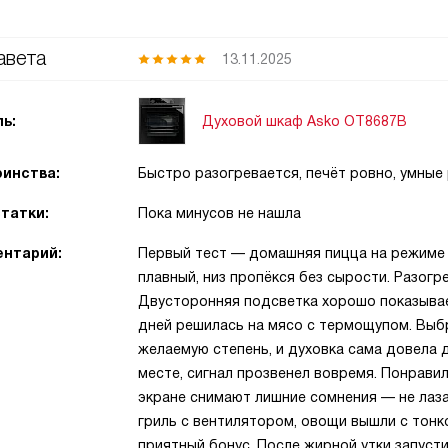
авета
13.11.2025
Духовой шкаф Asko OT8687B
ь:
инства:
Быстро разогревается, печёт ровно, умны
татки:
Пока минусов не нашла
нтарий:
Первый тест — домашняя пицца на режиме 
плавный, низ пропёкся без сырости. Разогр
Двусторонняя подсветка хорошо показывает
дней решилась на мясо с термощупом. Выб
желаемую степень, и духовка сама довела д
месте, сигнал прозвенел вовремя. Понрави
экране снимают лишние сомнения — не лаза
гриль с вентилятором, овощи вышли с тонк
приятный бонус. После жирной утки запусти