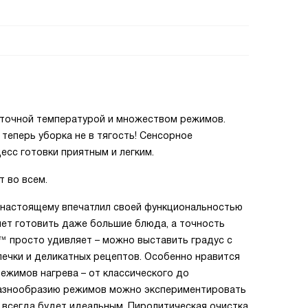
 точной температурой и множеством режимов.
 теперь уборка не в тягость! Сенсорное
есс готовки приятным и легким.
т во всем.
-настоящему впечатлил своей функциональностью
яет готовить даже большие блюда, а точность
g™ просто удивляет – можно выставить градус с
печки и деликатных рецептов. Особенно нравится
режимов нагрева – от классического до
я разнообразию режимов можно экспериментировать
т всегда будет идеальным. Пиролитическая очистка