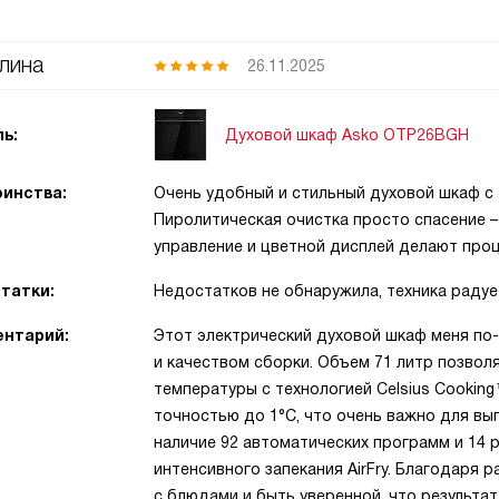
лина
26.11.2025
Духовой шкаф Asko OTP26BGH
ь:
инства:
Очень удобный и стильный духовой шкаф с
Пиролитическая очистка просто спасение –
управление и цветной дисплей делают проц
татки:
Недостатков не обнаружила, техника радуе
нтарий:
Этот электрический духовой шкаф меня по
и качеством сборки. Объем 71 литр позвол
температуры с технологией Celsius Cookin
точностью до 1°С, что очень важно для вы
наличие 92 автоматических программ и 14 
интенсивного запекания AirFry. Благодар
с блюдами и быть уверенной, что результа