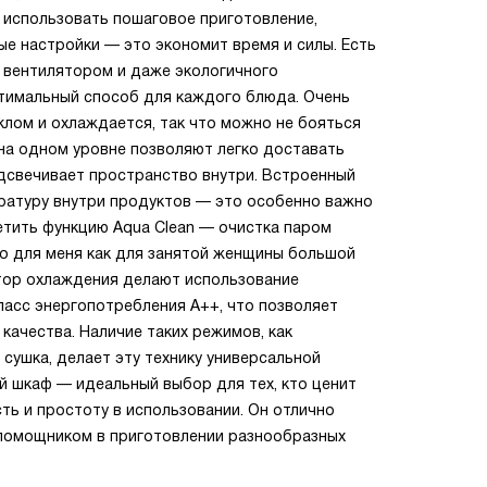
но использовать пошаговое приготовление,
е настройки — это экономит время и силы. Есть
с вентилятором и даже экологичного
птимальный способ для каждого блюда. Очень
лом и охлаждается, так что можно не бояться
на одном уровне позволяют легко доставать
одсвечивает пространство внутри. Встроенный
ратуру внутри продуктов — это особенно важно
етить функцию Aqua Clean — очистка паром
то для меня как для занятой женщины большой
тор охлаждения делают использование
ласс энергопотребления A++, что позволяет
качества. Наличие таких режимов, как
 сушка, делает эту технику универсальной
ой шкаф — идеальный выбор для тех, кто ценит
ь и простоту в использовании. Он отлично
 помощником в приготовлении разнообразных