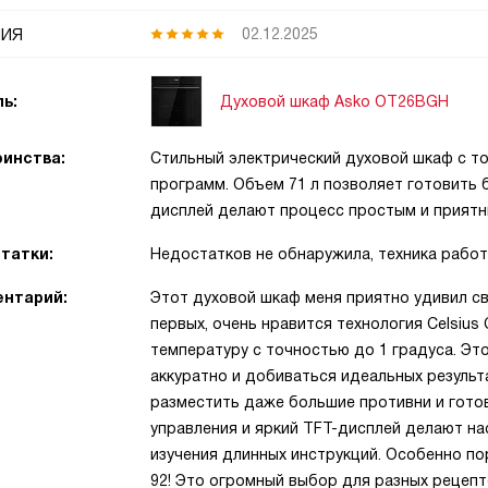
ия
02.12.2025
Духовой шкаф Asko OT26BGH
ь:
инства:
Стильный электрический духовой шкаф с т
программ. Объем 71 л позволяет готовить 
дисплей делают процесс простым и приятн
татки:
Недостатков не обнаружила, техника работ
нтарий:
Этот духовой шкаф меня приятно удивил св
первых, очень нравится технология Celsius
температуру с точностью до 1 градуса. Это
аккуратно и добиваться идеальных результ
разместить даже большие противни и гото
управления и яркий TFT-дисплей делают на
изучения длинных инструкций. Особенно п
92! Это огромный выбор для разных рецепт