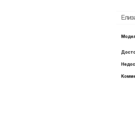
Елиз
Модел
Досто
Недос
Комме