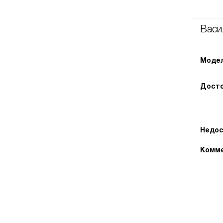
Васи
Модел
Досто
Недос
Комме