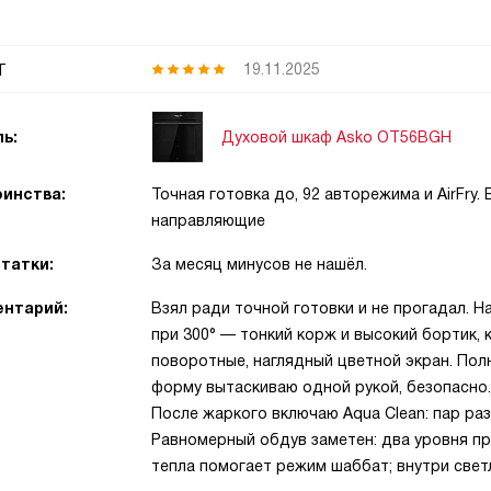
т
19.11.2025
Духовой шкаф Asko OT56BGH
ь:
инства:
Точная готовка до, 92 авторежима и AirFry
направляющие
татки:
За месяц минусов не нашёл.
нтарий:
Взял ради точной готовки и не прогадал. Н
при 300° — тонкий корж и высокий бортик, 
поворотные, наглядный цветной экран. По
форму вытаскиваю одной рукой, безопасно.
После жаркого включаю Aqua Clean: пар раз
Равномерный обдув заметен: два уровня п
тепла помогает режим шаббат; внутри светл