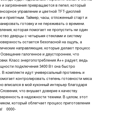
р и загрязнения превращаются в пепел, который
Сенсорное управление и цветной TFT-дисплей
 и приятным. Таймер, часы, отложенный старт и
ланировать готовку и не переживать о времени.
ления, которая помогает не пропустить ни один
ество дверцы с четырьмя стеклами и систему
поверхность остается безопасной на ощупь, а
пические направляющие, которые делают процесс
. Освещение галогенное и двустороннее, что
вки. Класс энергопотребления A++ радует, ведь
мощности подключения 3400 Вт она быстро
. В комплекте идут универсальный противень и
помогает контролировать степень готовности мяса
но вписался в мой кухонный интерьер благодаря
Словения, что внушает доверие к качеству.
веренность в надежности техники. В целом, этот
иком, который облегчает процесс приготовления
а! 0000-