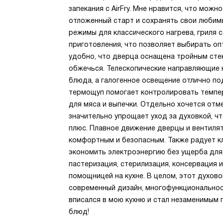
запекания с AirFry. Мне нравится, что мож
отложенный старт и сохранять свои любимы
режимы для классического нагрева, гриля 
приготовления, что позволяет выбирать о
удобно, что дверца оснащена тройным стек
обжечься. Телескопические направляющие 
блюда, а галогенное освещение отлично п
термощуп помогает контролировать темпе
для мяса и выпечки. Отдельно хочется отм
значительно упрощает уход за духовкой, ч
плюс. Плавное движение дверцы и вентиля
комфортным и безопасным. Также радует к
экономить электроэнергию без ущерба для 
пастеризация, стерилизация, консервация и
помощницей на кухне. В целом, этот духов
современный дизайн, многофункциональност
вписался в мою кухню и стал незаменимым
блюд!