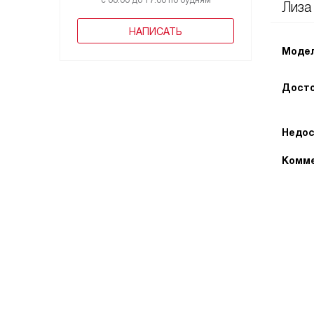
с 08:00 до 17:00 по будням
Лиза
НАПИСАТЬ
Модел
Досто
Недос
Комме