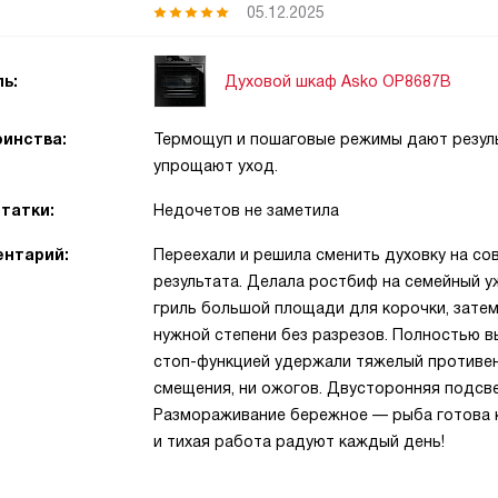
05.12.2025
Духовой шкаф Asko OP8687B
ь:
инства:
Термощуп и пошаговые режимы дают резуль
упрощают уход.
татки:
Недочетов не заметила
нтарий:
Переехали и решила сменить духовку на со
результата. Делала ростбиф на семейный у
гриль большой площади для корочки, зате
нужной степени без разрезов. Полностью 
стоп-функцией удержали тяжелый противень
смещения, ни ожогов. Двусторонняя подсве
Размораживание бережное — рыба готова к
и тихая работа радуют каждый день!