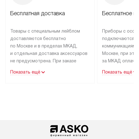
Бесплатная доставка
Бесплатное п
Товары с специальным лейблом
Приборы с особ
доставляются бесплатно
подключаются к
по Москве и в пределах МКАД,
коммуникациям 
и отдельная доставка аксессуаров
Москве, при это
не предусмотрена. При заказе
за МКАД оплачив
бытовой техники от Asko,
Специалисты сер
Показать ещё
Показать ещё
рекомендуем обсудить
партнера заним
с менеджером удобное время
подключением б
доставки и способ оплаты. Товары
Asko. Установка
со статусом «В наличии» могут
техники осущест
быть отправлены покупателю
за отдельную пла
в течение трех дней. Если вам
и дополнительны