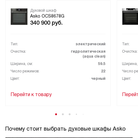
Духовой шкаф
Asko OCS8678G
340 900
руб.
Тип:
электрический
Тип:
Очистка:
гидролитическая
Очистка:
(aqua clean)
Ширина, см:
59.5
Ширина,
Число режимов:
22
Число р
Цвет:
черный
Цвет:
Перейти к товару
Перейт
Почему стоит выбрать духовые шкафы Asko