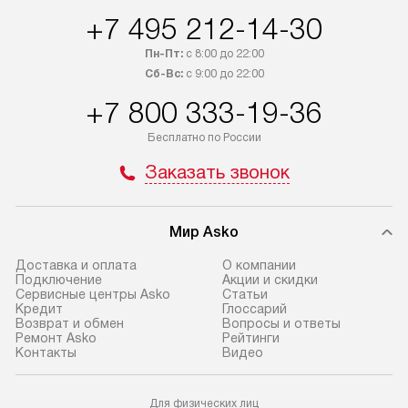
интересен товар «Под заказ»,
по монтажу опла
+7 495 212-14-30
обсудите возможность его
прайсу. Сервис 
приобретения с менеджером сайта.
гарантию 1 год 
Пн-Пт:
с 8:00 до 22:00
Товары с специальным лейблом
работы и испол
Сб-Вс:
с 9:00 до 22:00
доставляются бесплатно
материалы. Про
+7 800 333-19-36
по Москве в пределах МКАД,
установление, п
и отдельная доставка аксессуаров
и регулярное об
Бесплатно по России
не предусмотрена. Доставка
обеспечивают п
Заказать звонок
в Санкт-Петербург и другие
и эффективную 
регионы осуществляется через
техники, предо
транспортную компанию. После
ошибки и прежд
Мир Asko
100% предоплаты мы бесплатно
Готовые коммун
Доставка и оплата
О компании
доставляем заказ
Подключение
Акции и скидки
предполагают, в
до представительства
Сервисные центры Asko
Статьи
от категории, на
Кредит
Глоссарий
транспортной компании в г. Москва.
Возврат и обмен
Вопросы и ответы
установленной р
Пожалуйста, уточняйте условия
Ремонт Asko
Рейтинги
к воде, крана и 
Контакты
Видео
доставки у менеджера при
слива. Стандарт
оформлении заказа.
включает в себя:
Для физических лиц