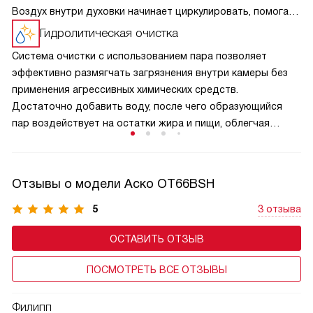
Воздух внутри духовки начинает циркулировать, помогая
снизить температуру или предотвратить перегревание
Гидролитическая очистка
системы. Прикасаться к дверце станет достаточно
Система очистки с использованием пара позволяет
безопасно, а мебель рядом не повредится.
эффективно размягчать загрязнения внутри камеры без
применения агрессивных химических средств.
Достаточно добавить воду, после чего образующийся
пар воздействует на остатки жира и пищи, облегчая
их удаление. Такой способ делает уход быстрым
и удобным, снижает затраты времени и усилий, а также
помогает поддерживать чистоту и аккуратный внешний
Отзывы о модели Аско OT66BSH
вид внутреннего пространства на протяжении
длительного срока эксплуатации.
5
3 отзыва
ОСТАВИТЬ ОТЗЫВ
ПОСМОТРЕТЬ ВСЕ ОТЗЫВЫ
Филипп