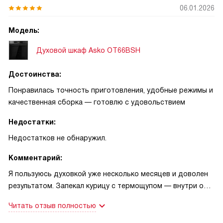
06.01.2026
Модель:
Духовой шкаф Asko OT66BSH
Достоинства:
Понравилась точность приготовления, удобные режимы и
качественная сборка — готовлю с удовольствием
Недостатки:
Недостатков не обнаружил.
Комментарий:
Я пользуюсь духовкой уже несколько месяцев и доволен
результатом. Запекал курицу с термощупом — внутри она
вышла сочной, а температура держалась ровно
Читать отзыв полностью
благодаря Celsius Cooking, поэтому блюдо получилось
предсказуемо хорошим. Вторая: готовил картошку в