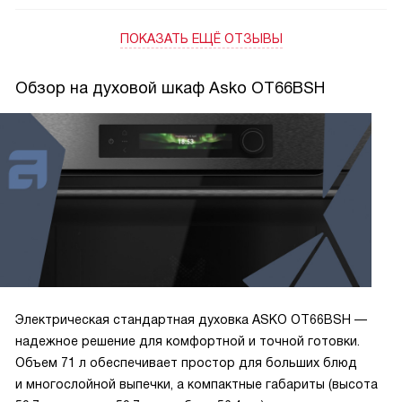
режиме AirFry — хрустящая корочка и мягкая середина,
ПОКАЗАТЬ ЕЩЁ ОТЗЫВЫ
дети попросили добавку! Панель удобная, цветной экран
ясно показывает режимы, таймер и отложенный старт
реально помогают по будням. Телескопические
Обзор на духовой шкаф Asko OT66BSH
направляющие облегчают контроль противней, а пиролит
и Aqua Clean экономят время на чистке. Автопрограммы и
режимы дают простор для экспериментов, подогрев
блюд выручает при приёмах гостей. Работа тихая, дверца
плавно движется — в целом техника радует и уверена в
своих задачах.
Электрическая стандартная духовка ASKO OT66BSH —
надежное решение для комфортной и точной готовки.
Объем 71 л обеспечивает простор для больших блюд
и многослойной выпечки, а компактные габариты (высота