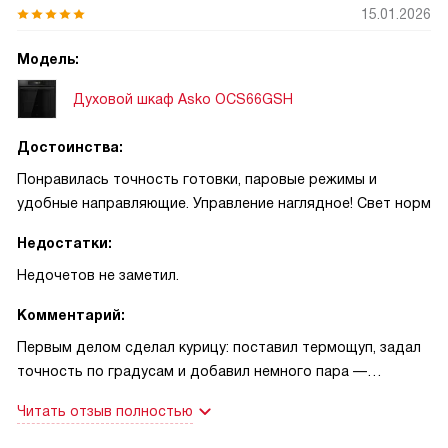
15.01.2026
Модель:
Духовой шкаф Asko OCS66GSH
Достоинства:
Понравилась точность готовки, паровые режимы и
удобные направляющие. Управление наглядное! Свет норм
Недостатки:
Недочетов не заметил.
Комментарий:
Первым делом сделал курицу: поставил термощуп, задал
точность по градусам и добавил немного пара —
получилось сочное мясо и румяная корочка, семья
Читать отзыв полностью
аплодировала. Картошка топ. Хлеб с паром тоже удается:
подхват тепла ровный, пропекается одинаково по всем