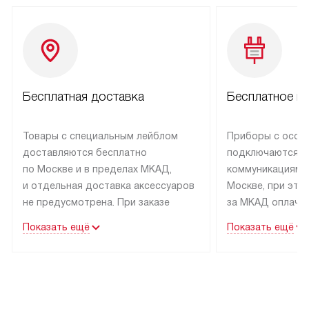
Бесплатная доставка
Бесплатное п
Товары с специальным лейблом
Приборы с особ
доставляются бесплатно
подключаются к
по Москве и в пределах МКАД,
коммуникациям 
и отдельная доставка аксессуаров
Москве, при это
не предусмотрена. При заказе
за МКАД оплачив
бытовой техники от Asko,
Специалисты сер
Показать ещё
Показать ещё
рекомендуем обсудить
партнера заним
с менеджером удобное время
подключением б
доставки и способ оплаты. Товары
Asko. Установка
со статусом «В наличии» могут
техники осущест
быть отправлены покупателю
за отдельную пла