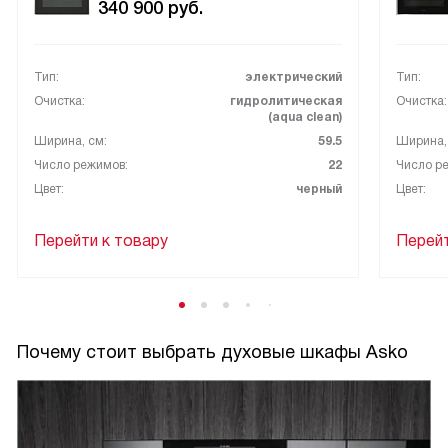
340 900
руб.
Тип:
электрический
Тип:
Очистка:
гидролитическая
Очистка:
(aqua clean)
Ширина, см:
59.5
Ширина,
Число режимов:
22
Число р
Цвет:
черный
Цвет:
Перейти к товару
Перейт
Почему стоит выбрать духовые шкафы Asko