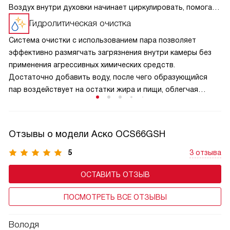
Воздух внутри духовки начинает циркулировать, помогая
снизить температуру или предотвратить перегревание
Гидролитическая очистка
системы. Прикасаться к дверце станет достаточно
Система очистки с использованием пара позволяет
безопасно, а мебель рядом не повредится.
эффективно размягчать загрязнения внутри камеры без
применения агрессивных химических средств.
Достаточно добавить воду, после чего образующийся
пар воздействует на остатки жира и пищи, облегчая
их удаление. Такой способ делает уход быстрым
и удобным, снижает затраты времени и усилий, а также
помогает поддерживать чистоту и аккуратный внешний
Отзывы о модели Аско OCS66GSH
вид внутреннего пространства на протяжении
длительного срока эксплуатации.
5
3 отзыва
ОСТАВИТЬ ОТЗЫВ
ПОСМОТРЕТЬ ВСЕ ОТЗЫВЫ
Володя