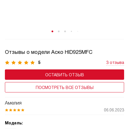
специальной кнопки. Когда плита находится в этом
режиме, она потребляет не больше энергии, чем
в экономном.
Отзывы о модели Аско HID925MFC
5
3 отзыва
ОСТАВИТЬ ОТЗЫВ
ПОСМОТРЕТЬ ВСЕ ОТЗЫВЫ
Амелия
06.06.2023
Модель: