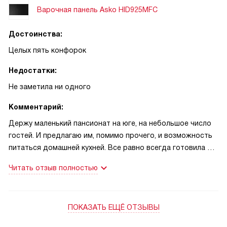
Варочная панель Asko HID925MFC
Достоинства:
Целых пять конфорок
Недостатки:
Не заметила ни одного
Комментарий:
Держу маленький пансионат на юге, на небольшое число
гостей. И предлагаю им, помимо прочего, и возможность
питаться домашней кухней. Все равно всегда готовила и
на семью, почему бы гостей не порадовать. Раньше с этим
Читать отзыв полностью
были проблемы, уставала постоянно, но многие
постоянные клиенты привыкли, да и преимущество это не
хотелось терять. В итоге, когда немного скопила лишних
ПОКАЗАТЬ ЕЩЁ ОТЗЫВЫ
денег, решила купить себе эту индукционную варочную
панель. Мне было важно, так как готовлю не только на