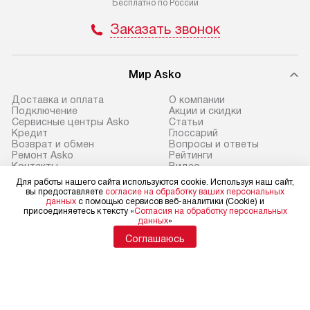
Бесплатно по России
и отдельная доставка аксессуаров
и регулярное об
Заказать звонок
не предусмотрена. Доставка
обеспечивают п
в Санкт-Петербург и другие
и эффективную 
регионы осуществляется через
техники, предо
Мир Asko
транспортную компанию. После
ошибки и прежд
100% предоплаты мы бесплатно
Доставка и оплата
О компании
Готовые коммун
Подключение
Акции и скидки
доставляем заказ
Сервисные центры Asko
Статьи
предполагают, в
до представительства
Кредит
Глоссарий
от категории, на
Возврат и обмен
Вопросы и ответы
транспортной компании в г. Москва.
Ремонт Asko
Рейтинги
установленной р
Пожалуйста, уточняйте условия
Контакты
Видео
к воде, крана и 
доставки у менеджера при
Для работы нашего сайта используются cookie. Используя наш сайт,
вы предоставляете
согласие на обработку ваших персональных
слива. Стандарт
оформлении заказа.
данных
с помощью сервисов веб-аналитики (Cookie) и
Для физических лиц
включает в себя:
присоединяетесь к тексту «
Согласия на обработку персональных
shop@asko-russia.ru
данных
»
В оговоренный день служба
транспортировоч
Для юридических лиц
Соглашаюсь
business@kvalitet.company
доставки доставит упакованный
разблокировку п
прибор до двери или прихожей.
соединение отде
НАПИСАТЬ РУКОВОДСТВУ
Если необходимо переместить
монтаж техники 
прибор до места установки,
на место с пров
пожалуйста, предварительно
Политика конфиденциальности
подключение к 