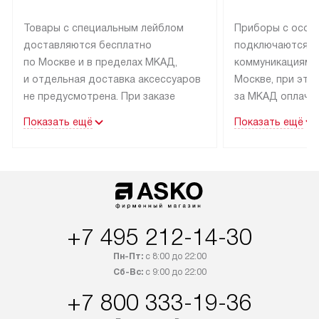
Товары с специальным лейблом
Приборы с особ
доставляются бесплатно
подключаются к
по Москве и в пределах МКАД,
коммуникациям 
и отдельная доставка аксессуаров
Москве, при это
не предусмотрена. При заказе
за МКАД оплачив
бытовой техники от Asko,
Специалисты сер
Показать ещё
Показать ещё
рекомендуем обсудить
партнера заним
с менеджером удобное время
подключением б
доставки и способ оплаты. Товары
Asko. Установка
со статусом «В наличии» могут
техники осущест
быть отправлены покупателю
за отдельную пла
в течение трех дней. Если вам
и дополнительны
+7 495 212-14-30
интересен товар «Под заказ»,
по монтажу опла
обсудите возможность его
прайсу. Сервис 
Пн-Пт:
с 8:00 до 22:00
приобретения с менеджером сайта.
гарантию 1 год 
Сб-Вс:
с 9:00 до 22:00
Товары с специальным лейблом
работы и испол
+7 800 333-19-36
доставляются бесплатно
материалы. Про
по Москве в пределах МКАД,
установление, п