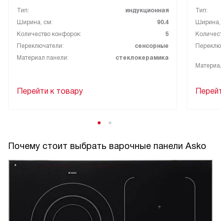
Тип:
индукционная
Тип:
Ширина, см:
90.4
Ширина,
Количество конфорок:
5
Количес
Переключатели:
сенсорные
Переклю
Материал панели:
стеклокерамика
Материа
Перейти к товару
Перейт
Почему стоит выбрать варочные панели Asko