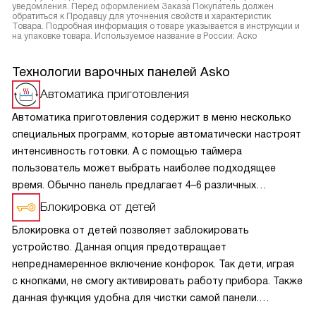
уведомления. Перед оформлением Заказа Покупатель должен
обратиться к Продавцу для уточнения свойств и характеристик
Товара. Подробная информация о товаре указывается в инструкции и
на упаковке товара. Используемое название в России: Аско
Технологии варочных панелей Asko
Автоматика приготовления
Автоматика приготовления содержит в меню несколько
специальных программ, которые автоматически настроят
интенсивность готовки. А с помощью таймера
пользователь может выбрать наиболее подходящее
время. Обычно панель предлагает 4–6 различных
настроек для кипячения, поддержания тепла, варки
Блокировка от детей
на медленном огне, жарения, гриля и использования
Блокировка от детей позволяет заблокировать
посуды вок.
устройство. Данная опция предотвращает
непреднамеренное включение конфорок. Так дети, играя
с кнопками, не смогу активировать работу прибора. Также
данная функция удобна для чистки самой панели.
Включается и выключается блокировка при помощи