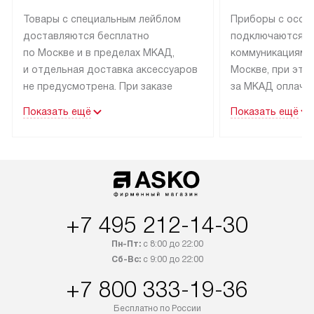
Товары с специальным лейблом
Приборы с особ
доставляются бесплатно
подключаются к
по Москве и в пределах МКАД,
коммуникациям 
и отдельная доставка аксессуаров
Москве, при это
не предусмотрена. При заказе
за МКАД оплачив
бытовой техники от Asko,
Специалисты сер
Показать ещё
Показать ещё
рекомендуем обсудить
партнера заним
с менеджером удобное время
подключением б
доставки и способ оплаты. Товары
Asko. Установка
со статусом «В наличии» могут
техники осущест
быть отправлены покупателю
за отдельную пла
в течение трех дней. Если вам
и дополнительны
+7 495 212-14-30
интересен товар «Под заказ»,
по монтажу опла
обсудите возможность его
прайсу. Сервис 
Пн-Пт:
с 8:00 до 22:00
приобретения с менеджером сайта.
гарантию 1 год 
Сб-Вс:
с 9:00 до 22:00
Товары с специальным лейблом
работы и испол
+7 800 333-19-36
доставляются бесплатно
материалы. Про
по Москве в пределах МКАД,
установление, п
Бесплатно по России