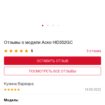
специальной кнопки. Когда плита находится в этом
режиме, она потребляет не больше энергии, чем
в экономном.
Отзывы о модели Аско HID352GC
5
3 отзыва
ОСТАВИТЬ ОТЗЫВ
ПОСМОТРЕТЬ ВСЕ ОТЗЫВЫ
Кузина Варвара
19.09.2022
Модель: