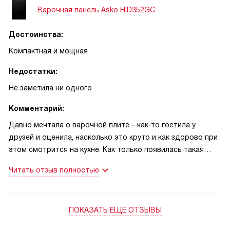
Варочная панель Asko HID352GC
Достоинства:
Компактная и мощная
Недостатки:
Не заметила ни одного
Комментарий:
Давно мечтала о варочной плите – как-то гостила у
друзей и оценила, насколько это круто и как здорово при
этом смотрится на кухне. Как только появилась такая
возможность, сразу приобрела себе. Насколько же она
Читать отзыв полностью
мощнее и удобнее в повседневном использовании, чем
моя старая обычная электрическая плита. На ней все
готовится – и закипает, и жарится, и тушится – ощутимо
ПОКАЗАТЬ ЕЩЁ ОТЗЫВЫ
быстрее, чем раньше. Кажется, только поставила на
панель кастрюлю, как уже снимать можно. А есть еще