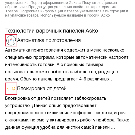
уведомления. Перед оформлением Заказа Покупатель должен
обратиться к Продавцу для уточнения свойств и характеристик
Товара. Подробная информация о товаре указывается в инструкции и
на упаковке товара. Используемое название в России: Аско
Технологии варочных панелей Asko
Автоматика приготовления
Автоматика приготовления содержит в меню несколько
специальных программ, которые автоматически настроят
интенсивность готовки. А с помощью таймера
пользователь может выбрать наиболее подходящее
время. Обычно панель предлагает 4–6 различных
настроек для кипячения, поддержания тепла, варки
Блокировка от детей
на медленном огне, жарения, гриля и использования
Блокировка от детей позволяет заблокировать
посуды вок.
устройство. Данная опция предотвращает
непреднамеренное включение конфорок. Так дети, играя
с кнопками, не смогу активировать работу прибора. Также
данная функция удобна для чистки самой панели.
Включается и выключается блокировка при помощи