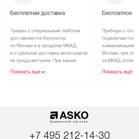
Бесплатная доставка
Бесплатное п
Товары с специальным лейблом
Приборы с особ
доставляются бесплатно
подключаются к
по Москве и в пределах МКАД,
коммуникациям 
и отдельная доставка аксессуаров
Москве, при это
не предусмотрена. При заказе
за МКАД оплачив
бытовой техники от Asko,
Специалисты сер
Показать ещё
Показать ещё
рекомендуем обсудить
партнера заним
с менеджером удобное время
подключением б
доставки и способ оплаты. Товары
Asko. Установка
со статусом «В наличии» могут
техники осущест
быть отправлены покупателю
за отдельную пла
в течение трех дней. Если вам
и дополнительны
интересен товар «Под заказ»,
по монтажу опла
обсудите возможность его
прайсу. Сервис 
+7 495 212-14-30
приобретения с менеджером сайта.
гарантию 1 год 