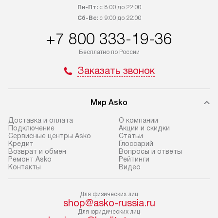
Товары с специальным лейблом
работы и испол
Пн-Пт:
с 8:00 до 22:00
доставляются бесплатно
материалы. Про
Сб-Вс:
с 9:00 до 22:00
по Москве в пределах МКАД,
установление, п
+7 800 333-19-36
и отдельная доставка аксессуаров
и регулярное об
не предусмотрена. Доставка
обеспечивают п
Бесплатно по России
в Санкт-Петербург и другие
и эффективную 
Заказать звонок
регионы осуществляется через
техники, предо
транспортную компанию. После
ошибки и прежд
100% предоплаты мы бесплатно
Мир Asko
Готовые коммун
доставляем заказ
предполагают, в
Доставка и оплата
О компании
до представительства
Подключение
Акции и скидки
от категории, на
транспортной компании в г. Москва.
Сервисные центры Asko
Статьи
установленной р
Кредит
Глоссарий
Пожалуйста, уточняйте условия
Возврат и обмен
Вопросы и ответы
к воде, крана и 
доставки у менеджера при
Ремонт Asko
Рейтинги
слива. Стандарт
Контакты
Видео
оформлении заказа.
включает в себя:
В оговоренный день служба
транспортировоч
Для физических лиц
доставки доставит упакованный
разблокировку п
shop@asko-russia.ru
прибор до двери или прихожей.
соединение отде
Для юридических лиц