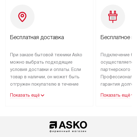
Бесплатная доставка
Бесплатное п
При заказе бытовой техники Asko
Подключение бы
можно выбрать подходящие
осуществляется
условия доставки и оплаты. Если
партнерского се
товар в наличии, он может быть
Профессиональн
отгружен покупателю в течение
гарантия долгой
трех дней.
эксплуатации тех
Показать ещё
Показать ещё
Техника со специальным лейблом
В Москве и Санк
доставляется бесплатно
техника со спец
по Москве. Выезд за МКАД
подключается б
оплачивается дополнительно.
мастера за МКА
Возможна доставка товаров
за дополнительн