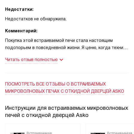
Недостатки:
Недостатков не обнаружила.
Комментарий:
Покупка этой встраиваемой печи стала настоящим
подспорьем в повседневной жизни. Я ценю, когда техника
проста в обращении — панель понятная, поворотные
Читать отзыв полностью
сенсорные элементы реагируют мягко, а цветной дисплей
четко показывает выбранную программу. Инверторная
технология действительно заметна: суп и котлеты
прогреваются равномерно, без горячих и холодных зон.
ПОСМОТРЕТЬ ВСЕ ОТЗЫВЫ
О ВСТРАИВАЕМЫХ
Однажды пришлось разогреть обед для мужа и ребёнка, у
МИКРОВОЛНОВЫХ ПЕЧАХ С ОТКИДНОЙ ДВЕРЦЕЙ ASKO
меня было несколько минут: поставила по программе, и
еда была готова одновременно — без лишней возни!
Инструкции для встраиваемых микроволновых
печей с откидной дверцей Asko
Понравились автоматические программы и режим
пошагового приготовления: можно задать цепочку
действий, и печь делает всё сама. Это выручает, когда
Встраиваемая
Встраиваемая