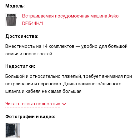
и через час всё стало как новое. Ночной режим очень
Модель:
выручает: машина почти неслышна, дом спит, а посуда
Встраиваемая посудомоечная машина Asko
моется тихо. Ещё радует автоматическое открывание
DFI544H/1
дверцы — когда руки в муке, это настоящая мелочь, но
сколько удобства! Безопасность тоже на высоте: есть
Достоинства:
блокировка от детей и полная защита от протечек,
поэтому можно спокойно уезжать или оставаться дома
Вместимость на 14 комплектов — удобно для большой
без лишних волнений.
семьи и после гостей
Недостатки:
Большой и относительно тяжелый, требует внимания при
встраивании и переноске. Длина заливного/сливного
шланга и кабеля не самая большая
Читать отзыв полностью
Фотографии и видео: