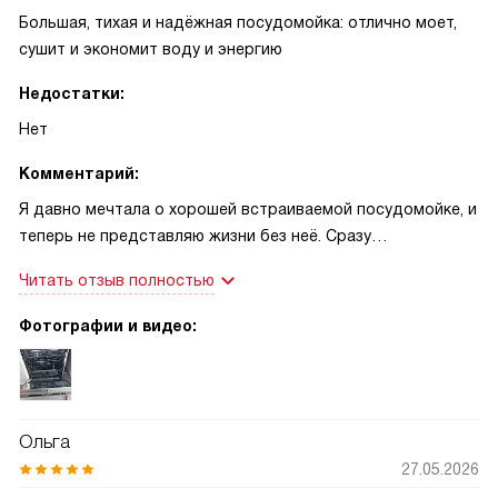
Большая, тихая и надёжная посудомойка: отлично моет,
сушит и экономит воду и энергию
Недостатки:
Нет
Комментарий:
Я давно мечтала о хорошей встраиваемой посудомойке, и
теперь не представляю жизни без неё. Сразу
понравилось, как аккуратно она прячет панель управления
Читать отзыв полностью
— кухня стала чище на вид. Первый большой тест был
после семейного обеда: все тарелки, приборы и бокалы
Фотографии и видео:
влезли, и результат превзошёл ожидания — сухо и
блестяще благодаря турбо комби-сушке! Так приятно не
тратить время на протирание посуды и не переживать за
дозировку — авто-дозирование делает всё за меня.
Ольга
Однажды дети устроили мастер-класс по лепке, и тарелки
27.05.2026
были в тесте до ушей. Я включила интенсивную программу,