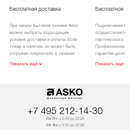
Бесплатная доставка
Бесплатное п
При заказе бытовой техники Asko
Подключение бы
можно выбрать подходящие
осуществляется
условия доставки и оплаты. Если
партнерского се
товар в наличии, он может быть
Профессиональн
отгружен покупателю в течение
гарантия долгой
трех дней.
эксплуатации тех
Показать ещё
Показать ещё
Техника со специальным лейблом
В Москве и Санк
доставляется бесплатно
техника со спец
по Москве. Выезд за МКАД
подключается б
оплачивается дополнительно.
мастера за МКА
Возможна доставка товаров
за дополнительн
по России.
+7 495 212-14-30
Пн-Пт:
с 8:00 до 22:00
Сб-Вс:
с 9:00 до 22:00