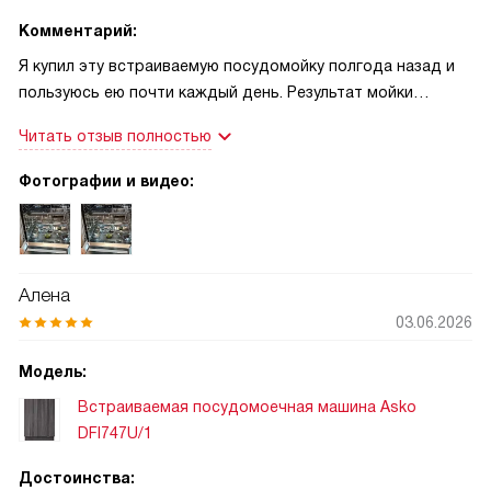
Комментарий:
Я купил эту встраиваемую посудомойку полгода назад и
пользуюсь ею почти каждый день. Результат мойки
радует: тарелки, столовые приборы и хрусталь выходят
Читать отзыв полностью
чистыми и без разводов. Работает очень тихо, что
удобно вечером. Вместимость на 14 комплектов и три
Фотографии и видео:
корзины с гибкими отсеками позволяют грузить разную
посуду без мороки. Автопросчет моющего, система
самоочистки и сенсоры подстраивают режим и экономят
ресурсы. Турбо combi делает сушку аккуратной. Панель
Алена
скрытая, цветной дисплей понятен, есть индикаторы и
03.06.2026
отложенный старт. Полная защита от протечек и
блокировка для детей дают спокойствие.
Модель:
Встраиваемая посудомоечная машина Asko
DFI747U/1
Достоинства: