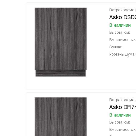
Встраиваема
Asko DSD
В наличии
Высота, см:
Вместимость к
Сушка:
Уровень шума,
Встраиваема
Asko DFI7
В наличии
Высота, см:
Вместимость к