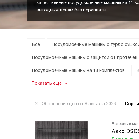
качественные посудомоечные машины на 11 к
выгодным ценам без переплаты.
Все
Посудомоечные машины с турбо сушко
Посудомоечные машины с защитой от протечек
Посудомоечные машины на 13 комплектов
Показать еще
Обновление цен от
8 августа 2026
Сорти
Встраиваема
Asko DSD