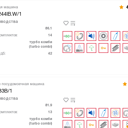
ая машина
4
44IB.W/1
зводства
86.1
омплектов:
14
турбо комби
(turbo combi)
 дБ:
42
я посудомоечная машина
33B/1
зводства
81.9
омплектов:
13
турбо комби
(turbo combi)