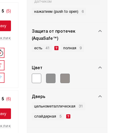
датчиком
5
(5)
нажатием (push to open)
6
ину
Защита от протечек
 клик
(AquaSafe™)
есть
41
полная
9
Цвет
Дверь
5
(6)
цельнометаллическая
31
ину
слайдерная
5
 клик