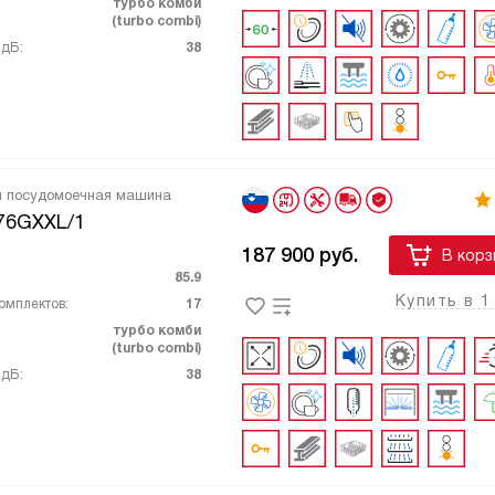
турбо комби
(turbo combi)
 дБ:
38
я посудомоечная машина
76GXXL/1
187 900
руб.
В корз
85.9
Купить в 1
омплектов:
17
турбо комби
(turbo combi)
 дБ:
38