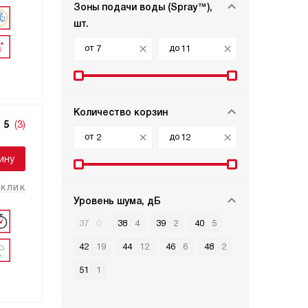
Зоны подачи воды (Spray™),
шт.
от
до
Количество корзин
5
(3)
от
до
ину
 клик
Уровень шума, дБ
37
0
38
4
39
2
40
5
42
19
44
12
46
6
48
2
51
1