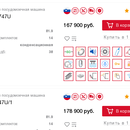
я посудомоечная машина
747U
167 900
руб.
В корз
81.9
Купить в 1
омплектов:
14
конденсационная
 дБ:
38
я посудомоечная машина
47U/1
178 900
руб.
В корз
81.9
Купить в 1
омплектов:
14