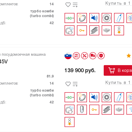
Купить в 1
омплектов:
14
турбо комби
(turbo combi)
 дБ:
42
я посудомоечная машина
45V
139 900
руб.
В корз
81.9
Купить в 1
омплектов:
14
турбо комби
(turbo combi)
 дБ:
42