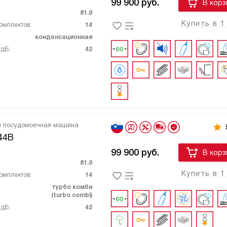
99 900
руб.
В корз
81.9
Купить в 1
омплектов:
14
конденсационная
 дБ:
42
я посудомоечная машина
44B
99 900
руб.
В корз
81.9
Купить в 1
омплектов:
14
турбо комби
(turbo combi)
 дБ:
42