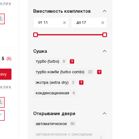
 клик
Вместимость комплектов
от
до
Сушка
5
(6)
турбо (turbo)
9
турбо комби (turbo combi)
22
ину
экстра (extra dry)
2
 клик
конденсационная
6
Открывание двери
автоматическое
30
автоматическое с сенсорным
0