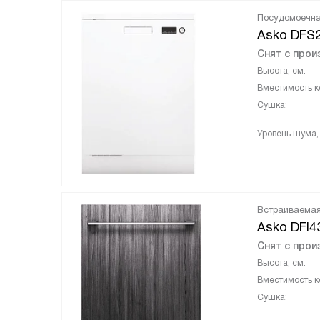
Посудомоечн
Asko DFS2
Снят с прои
Высота, см:
Вместимость к
Сушка:
Уровень шума,
Встраиваема
Asko DFI4
Снят с прои
Высота, см:
Вместимость к
Сушка: