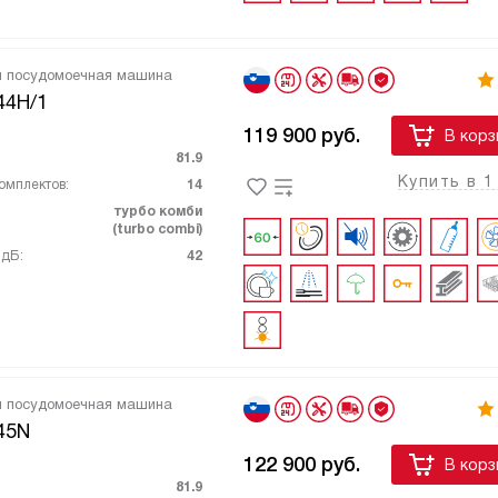
я посудомоечная машина
44H/1
119 900
руб.
В корз
81.9
Купить в 1
омплектов:
14
турбо комби
(turbo combi)
 дБ:
42
я посудомоечная машина
45N
122 900
руб.
В корз
81.9