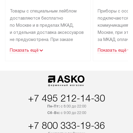
Товары с специальным лейблом
Приборы с особ
доставляются бесплатно
подключаются к
по Москве и в пределах МКАД,
коммуникациям 
и отдельная доставка аксессуаров
Москве, при это
не предусмотрена. При заказе
за МКАД оплачив
бытовой техники от Asko,
Специалисты сер
Показать ещё
Показать ещё
рекомендуем обсудить
партнера заним
с менеджером удобное время
подключением б
доставки и способ оплаты. Товары
Asko. Установка
со статусом «В наличии» могут
техники осущест
быть отправлены покупателю
за отдельную пла
в течение трех дней. Если вам
и дополнительны
+7 495 212-14-30
интересен товар «Под заказ»,
по монтажу опла
обсудите возможность его
прайсу. Сервис 
Пн-Пт:
с 8:00 до 22:00
приобретения с менеджером сайта.
гарантию 1 год 
Сб-Вс:
с 9:00 до 22:00
Товары с специальным лейблом
работы и испол
+7 800 333-19-36
доставляются бесплатно
материалы. Про
по Москве в пределах МКАД,
установление, п