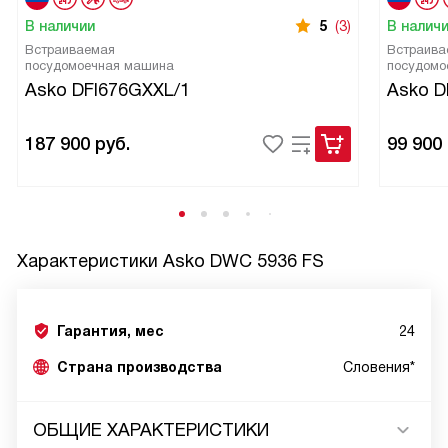
В наличии
5
(3)
В налич
Встраиваемая
Встраива
посудомоечная машина
посудомо
Asko DFI676GXXL/1
Asko D
187 900
руб.
99 900
Характеристики
Asko DWC 5936 FS
Гарантия, мес
24
Страна производства
Словения*
ОБЩИЕ ХАРАКТЕРИСТИКИ