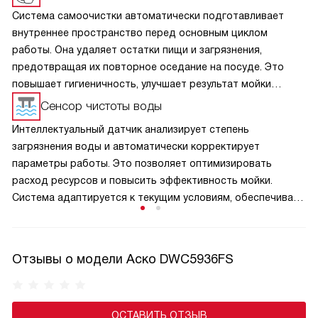
Система самоочистки автоматически подготавливает
внутреннее пространство перед основным циклом
работы. Она удаляет остатки пищи и загрязнения,
предотвращая их повторное оседание на посуде. Это
повышает гигиеничность, улучшает результат мойки
и снижает необходимость ручного ухода. Такое решение
Сенсор чистоты воды
обеспечивает стабильную эффективность
Интеллектуальный датчик анализирует степень
и поддерживает чистоту внутренних элементов
загрязнения воды и автоматически корректирует
на протяжении длительного времени.
параметры работы. Это позволяет оптимизировать
расход ресурсов и повысить эффективность мойки.
Система адаптируется к текущим условиям, обеспечивая
стабильный результат и снижая избыточное потребление
воды и энергии, делая использование более экономичным
и удобным.
Отзывы о модели Аско DWC5936FS
ОСТАВИТЬ ОТЗЫВ