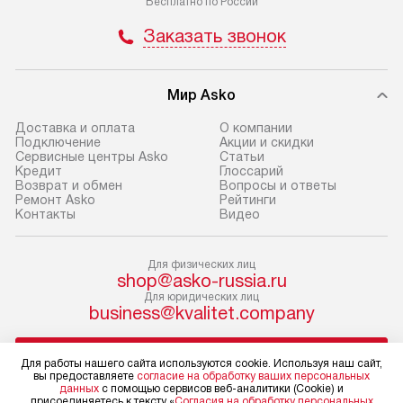
Бесплатно по России
и отдельная доставка аксессуаров
и регулярное об
Заказать звонок
не предусмотрена. Доставка
обеспечивают п
в Санкт-Петербург и другие
и эффективную 
регионы осуществляется через
техники, предо
Мир Asko
транспортную компанию. После
ошибки и прежд
100% предоплаты мы бесплатно
Доставка и оплата
О компании
Готовые коммун
Подключение
Акции и скидки
доставляем заказ
Сервисные центры Asko
Статьи
предполагают, в
до представительства
Кредит
Глоссарий
от категории, на
Возврат и обмен
Вопросы и ответы
транспортной компании в г. Москва.
Ремонт Asko
Рейтинги
установленной р
Пожалуйста, уточняйте условия
Контакты
Видео
к воде, крана и 
доставки у менеджера при
слива. Стандарт
оформлении заказа.
Для физических лиц
включает в себя:
shop@asko-russia.ru
В оговоренный день служба
транспортировоч
Для юридических лиц
business@kvalitet.company
доставки доставит упакованный
разблокировку п
прибор до двери или прихожей.
соединение отде
НАПИСАТЬ РУКОВОДСТВУ
Если необходимо переместить
монтаж техники 
Для работы нашего сайта используются cookie. Используя наш сайт,
вы предоставляете
согласие на обработку ваших персональных
прибор до места установки,
на место с пров
данных
с помощью сервисов веб-аналитики (Cookie) и
пожалуйста, предварительно
Политика конфиденциальности
подключение к 
присоединяетесь к тексту «
Согласия на обработку персональных