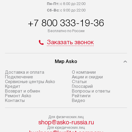
обсудите возможность его
прайсу. Сервис 
Пн-Пт:
с 8:00 до 22:00
приобретения с менеджером сайта.
гарантию 1 год 
Сб-Вс:
с 9:00 до 22:00
Товары с специальным лейблом
работы и испол
+7 800 333-19-36
доставляются бесплатно
материалы. Про
по Москве в пределах МКАД,
установление, п
Бесплатно по России
и отдельная доставка аксессуаров
и регулярное об
Заказать звонок
не предусмотрена. Доставка
обеспечивают п
в Санкт-Петербург и другие
и эффективную 
регионы осуществляется через
техники, предо
Мир Asko
транспортную компанию. После
ошибки и прежд
100% предоплаты мы бесплатно
Доставка и оплата
О компании
Готовые коммун
Подключение
Акции и скидки
доставляем заказ
Сервисные центры Asko
Статьи
предполагают, в
до представительства
Кредит
Глоссарий
от категории, на
Возврат и обмен
Вопросы и ответы
транспортной компании в г. Москва.
Ремонт Asko
Рейтинги
установленной р
Пожалуйста, уточняйте условия
Контакты
Видео
к воде, крана и 
доставки у менеджера при
слива. Стандарт
оформлении заказа.
Для физических лиц
включает в себя:
shop@asko-russia.ru
В оговоренный день служба
транспортировоч
Для юридических лиц