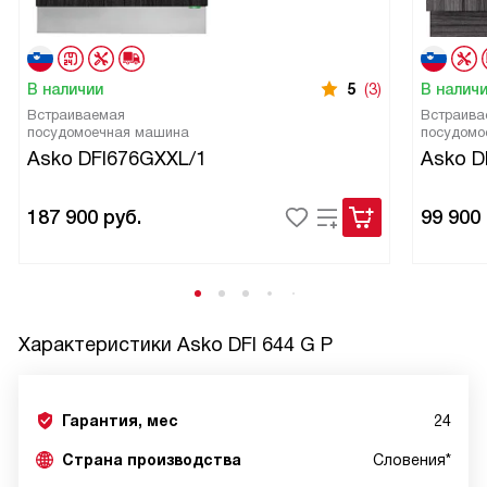
В наличии
5
(3)
В налич
Встраиваемая
Встраива
посудомоечная машина
посудомо
Asko DFI676GXXL/1
Asko D
187 900
руб.
99 900
Характеристики
Asko DFI 644 G P
Гарантия, мес
24
Страна производства
Словения*