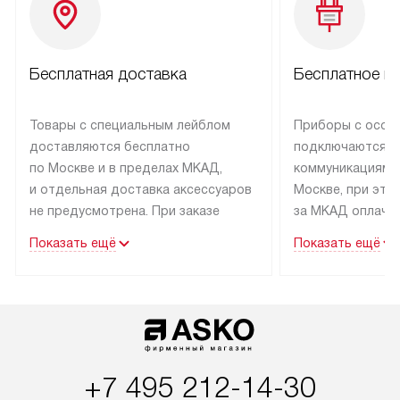
Бесплатная доставка
Бесплатное п
Товары с специальным лейблом
Приборы с особ
доставляются бесплатно
подключаются к
по Москве и в пределах МКАД,
коммуникациям 
и отдельная доставка аксессуаров
Москве, при это
не предусмотрена. При заказе
за МКАД оплачив
бытовой техники от Asko,
Специалисты сер
Показать ещё
Показать ещё
рекомендуем обсудить
партнера заним
с менеджером удобное время
подключением б
доставки и способ оплаты. Товары
Asko. Установка
со статусом «В наличии» могут
техники осущест
быть отправлены покупателю
за отдельную пла
в течение трех дней. Если вам
и дополнительны
+7 495 212-14-30
интересен товар «Под заказ»,
по монтажу опла