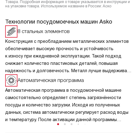
Товара. Подробная информация о товаре указывается в инструкции и
на упаковке товара. Используемое название в России: Аско
Технологии посудомоечных машин Asko
8 стальных элементов
Конструкция с преобладанием металлических элементов
обеспечивает высокую прочность и устойчивость
к износу при ежедневной эксплуатации. Такой подход
снижает количество пластиковых деталей, повышая
надежность и долговечность. Металл лучше выдерживает
нагрузки, перепады температуры и воздействие влаги, что
Автоматическая программа
способствует стабильной работе на протяжении
Автоматическая программа в посудомоечной машине
длительного времени и сохраняет качество всех
самостоятельно определяет степень загрязнённости
внутренних компонентов.
посуды и количество загрузки. Исходя из полученных
данных, система автоматически регулирует расход воды
и температуру. После активации данной программы
необходимо её использовать пять раз, чтобы техника
полностью адаптировалась и обеспечила качественный