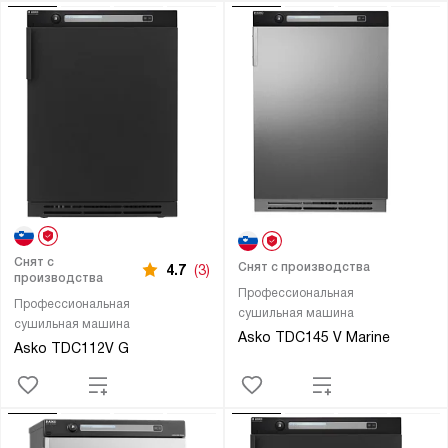
Снят с
Снят с производства
4.7
(3)
производства
Профессиональная
Профессиональная
сушильная машина
сушильная машина
Asko TDC145 V Marine
Asko TDC112V G