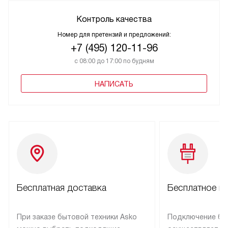
Контроль качества
Номер для претензий и предложений:
+7 (495) 120-11-96
с 08:00 до 17:00 по будням
НАПИСАТЬ
Бесплатная доставка
Бесплатное п
При заказе бытовой техники Asko
Подключение бы