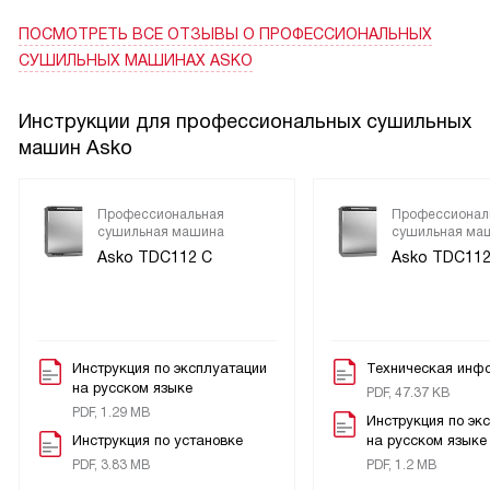
вы впервые столкнулись с такой техникой. Машина имеет
ПОСМОТРЕТЬ ВСЕ ОТЗЫВЫ
О ПРОФЕССИОНАЛЬНЫХ
17 автоматических программ сушки, что позволяет
СУШИЛЬНЫХ МАШИНАХ ASKO
выбрать наиболее подходящий режим для каждого типа
белья. Однажды, когда я вернулась домой после долгого
Инструкции для профессиональных сушильных
дождливого дня, мне пришлось сушить все мокрые вещи.
машин Asko
Была ночь, и я боялась, что шум машины помешает мне
спать. Но, к моему удивлению, уровень шума был всего 66
дБ, что совсем не мешало мне отдыхать. Особенно мне
Профессиональная
Профессионал
нравится функция регулировки остаточной влажности.
сушильная машина
сушильная ма
Asko TDC112 C
Asko TDC112
Это позволяет мне быть уверенной, что мое белье будет
высушено именно так, как мне нужно. Также мне нравится,
что машина оснащена технологией Sensidry, которая
позволяет сушить белье при более низкой и безопасной
температуре, сохраняя его качество и долговечность. В
Инструкция по эксплуатации
Техническая инф
на русском языке
заключение хочу сказать, что я довольна покупкой. Эта
PDF, 47.37 KB
PDF, 1.29 MB
сушильная машина облегчает мне жизнь и делает процесс
Инструкция по эк
Инструкция по установке
на русском языке
сушки белья быстрым и удобным.
PDF, 3.83 MB
PDF, 1.2 MB