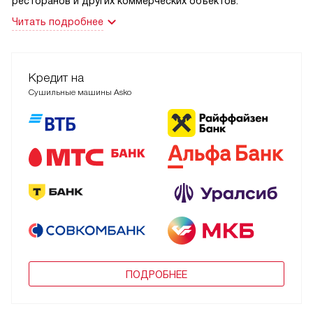
ресторанов и других коммерческих объектов.
Читать подробнее
Кредит на
Сушильные машины Asko
ПОДРОБНЕЕ