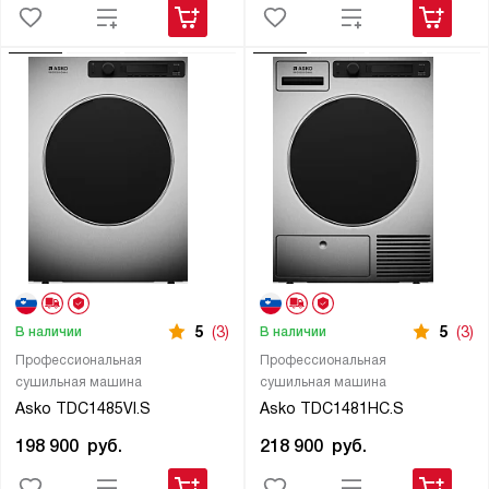
5
(3)
5
(3)
В наличии
В наличии
Профессиональная
Профессиональная
сушильная машина
сушильная машина
Asko TDC1485VI.S
Asko TDC1481HC.S
198 900
руб.
218 900
руб.