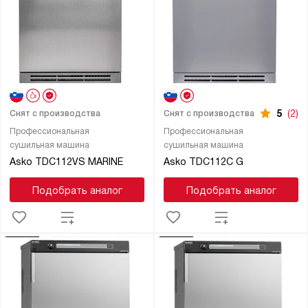
5
(2)
Снят с производства
Снят с производства
Профессиональная
Профессиональная
сушильная машина
сушильная машина
Asko TDC112VS MARINE
Asko TDC112C G
Подобрать аналог
Подобрать аналог