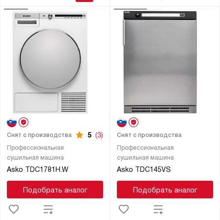
5
(3)
Снят с производства
Снят с производства
Профессиональная
Профессиональная
сушильная машина
сушильная машина
Asko TDC1781H.W
Asko TDC145VS
Подобрать аналог
Подобрать аналог