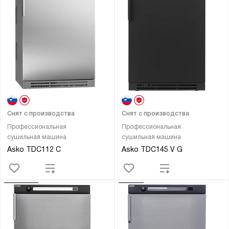
Снят с производства
Снят с производства
Профессиональная
Профессиональная
сушильная машина
сушильная машина
Asko TDC112 C
Asko TDC145 V G