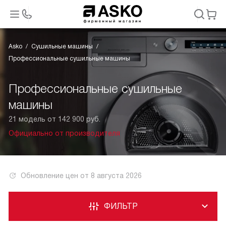
Asko
Сушильные машины
Профессиональные сушильные машины
Профессиональные сушильные
машины
21 модель от 142 900 руб.
Официально от производителя
Обновление цен от
8 августа 2026
ФИЛЬТР