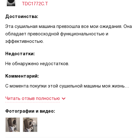
TDC1772C.T
быстро устранить любую проблему.
Достоинства:
Мне очень нравится, что в машине есть функция
регулировки остаточной влажности. Это позволяет мне
Эта сушильная машина превзошла все мои ожидания. Она
контролировать процесс сушки и получать идеально
обладает превосходной функциональностью и
высушенное белье. Барабан из нержавеющей стали Soft
эффективностью.
Drum™ с реверсивным вращением бережно обращается с
Недостатки:
бельем и предотвращает его износ.
Не обнаружено недостатков.
Еще одним значительным плюсом является возможность
Комментарий:
установки в колонну. Это экономит пространство в моей
маленькой квартире. И самое главное - машина очень
С момента покупки этой сушильной машины моя жизнь
тихая. Даже когда она работает, я могу спокойно
значительно упростилась. Сначала меня привлекла ее
Читать отзыв полностью
смотреть телевизор или просто отдыхать.
стильная внешность. Титановый цвет и черная панель
управления придают ей современный и элегантный вид.
Фотографии и видео:
Я очень довольна покупкой этой сушильной машины. Она
Но, как оказалось, не только внешний вид у нее на высоте.
стала незаменимым помощником в моем доме.
Она оснащена электронным управлением и цветным TFT-
дисплеем, что делает ее использование очень удобным.
Кнопочные переключатели просты и понятны, даже если