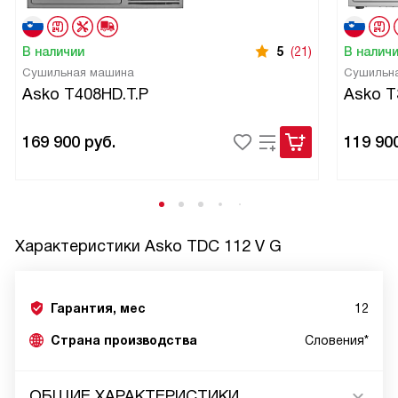
В наличии
5
(21)
В налич
Сушильная машина
Сушильн
Asko T408HD.T.P
Asko 
169 900
руб.
119 90
Характеристики
Asko TDC 112 V G
Гарантия, мес
12
Страна производства
Словения*
ОБЩИЕ ХАРАКТЕРИСТИКИ