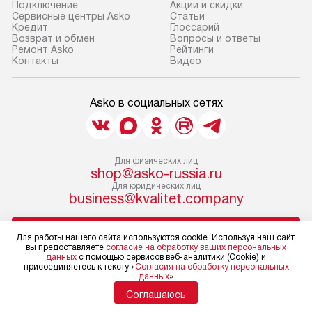
Подключение
Акции и скидки
Сервисные центры Asko
Статьи
Кредит
Глоссарий
Возврат и обмен
Вопросы и ответы
Ремонт Asko
Рейтинги
Контакты
Видео
Asko в социальных сетях
Для физических лиц
shop@asko-russia.ru
Для юридических лиц
business@kvalitet.company
НАПИСАТЬ РУКОВОДСТВУ
Для работы нашего сайта используются cookie. Используя наш сайт,
вы предоставляете
согласие на обработку ваших персональных
данных
с помощью сервисов веб-аналитики (Cookie) и
Политика конфиденциальности
присоединяетесь к тексту «
Согласия на обработку персональных
данных
»
Условия продажи
Карта сайта
Соглашаюсь
© 2004 – 2026 Магазин Asko «Kvalitet Trade, LLC»