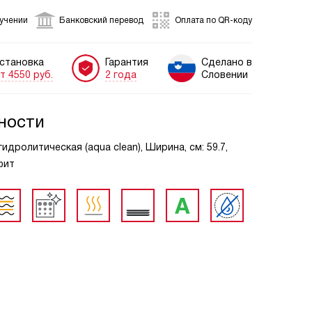
лучении
Банковский перевод
Оплата по QR-коду
становка
Гарантия
Сделано в
т 4550 руб.
2 года
Словении
ности
гидролитическая (aqua clean), Ширина, см: 59.7,
фит