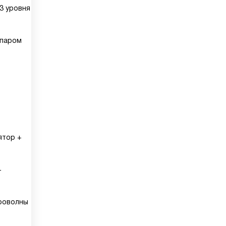
3 уровня
 паром
ятор +
+
кроволны