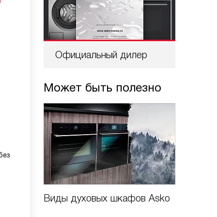
Официальный дилер
Проф
Может быть полезно
без
Виды духовых шкафов Asko
Виды о
шкафо