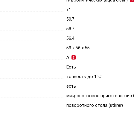
гидролитическая (aqua clean)
71
59.7
59.7
56.4
59 х 56 х 55
A
Есть
точность до 1°С
есть
микроволновое приготовление 
поворотного стола (stirrer)